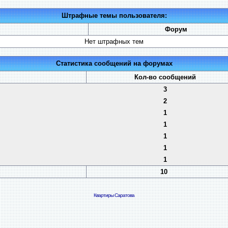
Штрафные темы пользователя:
Форум
Нет штрафных тем
Статистика сообщений на форумах
Кол-во сообщений
3
2
1
1
1
1
1
10
Квартиры Саратова