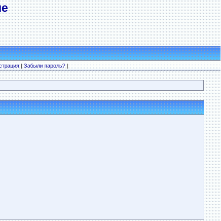
ле
страция
|
Забыли пароль?
|