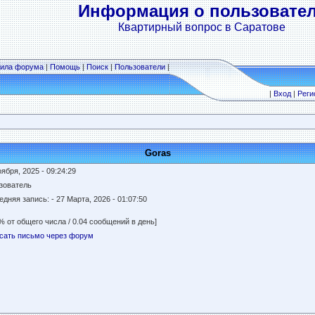
Информация о пользовате
Квартирный вопрос в Саратове
ила форума
|
Помощь
|
Поиск
|
Пользователи
|
|
Вход
|
Реги
Goras
ября, 2025 - 09:24:29
зователь
едняя запись:
- 27 Марта, 2026 - 01:07:50
% от общего числа / 0.04 сообщений в день]
сать письмо через форум