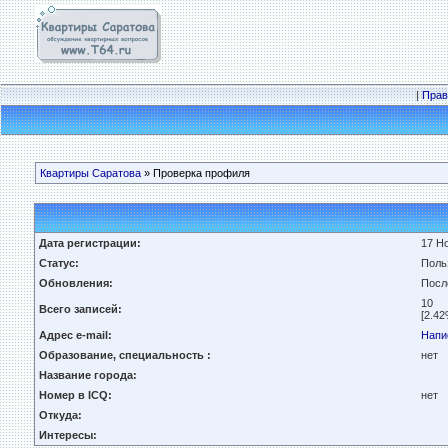
|
Прав
Квартиры Саратова
» Проверка профиля
Дата регистрации:
17 Но
Статус:
Поль
Обновления:
Посл
10
Всего записей:
[2.42
Адрес e-mail:
Напи
Образование, специальность :
нет
Название города:
Номер в ICQ:
нет
Откуда:
Интересы: