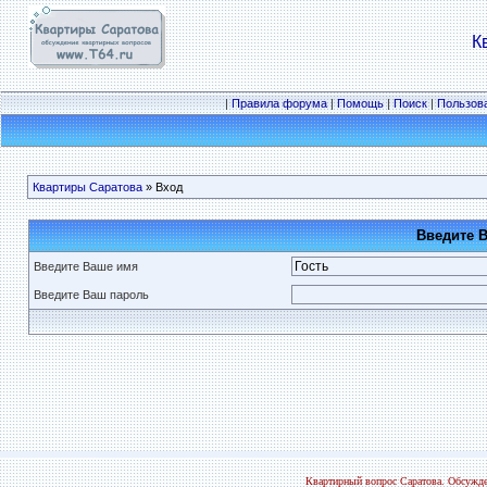
К
|
Правила форума
|
Помощь
|
Поиск
|
Пользов
Квартиры Саратова
» Вход
Введите 
Введите Ваше имя
Введите Ваш пароль
Квартирный вопрос Саратова. Обсужде