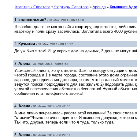
Квартиры Саратова
»
Квартиры Саратова
»
Аренда
»
Компания Адр
колокольчик7
1.
- 31 Мая, 2014 - 06:14:38
Я вообще долго не могла найти квартиру, одни агенты, либо рие
квартиру и прям сразу заселилась. Заплатила всего 4000 рублей
Кузьмич
2.
- 31 Мая, 2014 - 08:10:22
Да уж был я там! Ищу короче дом на дачных, 3 день не могут найт
Алена
3.
- 31 Мая, 2014 - 08:55:52
Уважаемый клиент, хочу ответить Вам по поводу ситуации с дома
чертой города и 1 в черте города, состояние этого дома ограни
заранее, до подписания договора, о том, что на данный момент 
ведутся поиски подходящего для вас жилья; 2) подобрать дом, 
услугой перезаселения абсолютно бесплатно! Нужный объект мо
сообщения или телефонного звонка!
Алена
4.
- 01 Июня, 2014 - 08:42:55
А мне лично понравилась работа этой компании! За свои слова 
"стасики"!Было не очень приятно! Я позвонил девушке, которая
Так что, друзья, теперь если что я туда, только туда!
Алена
5.
- 02 Июня, 2014 - 08:22:57