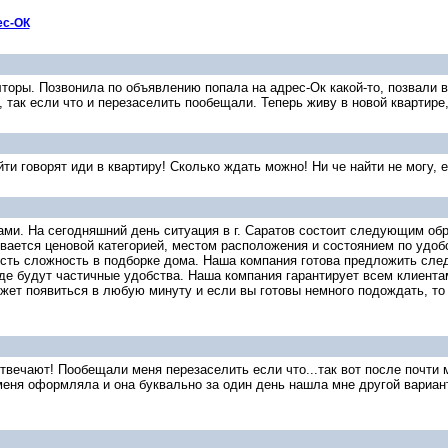
ес-ОК
лторы. Позвонила по объявлению попала на адрес-Ок какой-то, позвали 
, так если что и перезаселить пообещали. Теперь живу в новой квартире
и говорят иди в квартиру! Сколько ждать можно! Ни че найти не могу, ес
ми. На сегодняшний день ситуация в г. Саратов состоит следующим обра
чивается ценовой категорией, местом расположения и состоянием по удо
есть сложность в подборке дома. Наша компания готова предложить след
где будут частичные удобства. Наша компания гарантирует всем клиента
жет появиться в любую минуту и если вы готовы немного подождать, то
отвечают! Пообещали меня перезаселить если что...так вот после почти
 меня оформляла и она буквально за один день нашла мне другой вариан