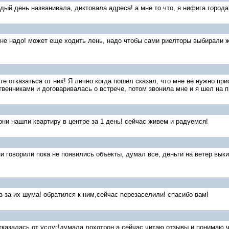
дый день названивала, диктовала адреса! а мне то что, я нифига города
и не надо! может еще ходить лень, надо чтобы сами риелторы выбирали 
е отказаться от них! Я лично когда пошел сказал, что мне не нужно пр
венниками и договаривалась о встрече, потом звонила мне и я шел на 
они нашли квартиру в центре за 1 день! сейчас живем и радуемся!
 говорили пока не появились объекты, думал все, деньги на ветер выки
-за их шума! обратился к ним,сейчас перезаселили! спасибо вам!
 отказалась от услуг!думала лохотрон,а сейчас читаю отзывы и понимаю,