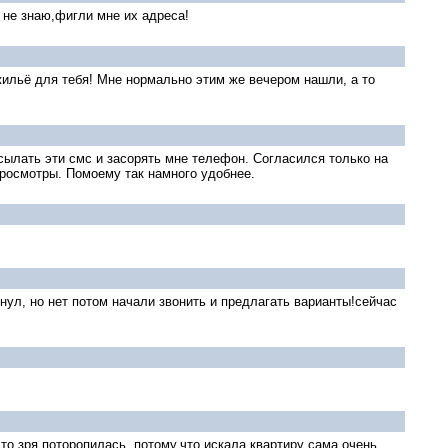
 не знаю,фигли мне их адреса!
жильё для тебя! Мне нормально этим же вечером нашли, а то
исылать эти смс и засорять мне телефон. Согласился только на
просмотры. Помоему так намного удобнее.
нул, но нет потом начали звонить и предлагать варианты!сейчас
что зря поторопилась, потому,что искала квартиру сама очень