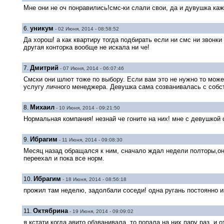
Мне они не оч понравились!смс-ки слали свои, да и дувушка каж
уникум
6.
- 02 Июня, 2014 - 08:58:52
Да хорош! а как квартиру тогда подбирать если ни смс ни звонк
другая конторка вообще не искала ни че!
Дмитрий
7.
- 07 Июня, 2014 - 06:07:46
Смски они шлют тоже по выбору. Если вам это не нужно то может
услугу личного менеджера. Девушка сама созванивалась с собст
Михаил
8.
- 10 Июня, 2014 - 09:21:50
Нормальная компания! незнай че гоните на них! мне с девушкой 
Ибрагим
9.
- 11 Июня, 2014 - 09:08:30
Месяц назад обращался к ним, сначало ждал недели полторы,они
переехал и пока все норм.
Ибрагим
10.
- 18 Июня, 2014 - 08:56:18
прожил там неделю, задолбали соседи! одна ругань постоянно из
Октябрина
11.
- 19 Июня, 2014 - 09:09:02
я кстати когда авито обзванивала, то попала на них пару раз, и