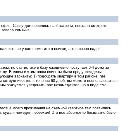
в офис. Сразу договорились на 3 встречи, поехала смотреть
, завела хомячка.
ли есть че у кого помогите в поиске, а то срочно надо!
зом: по статистике в базу ежедневно поступает 3-4 дома за
бству. В связи с этим наши клиенты были предупреждены
ующие варианты: 1) подобрать квартиру в том районе, где
м сотрудничество в течении 60 дней, вы можете воспользоваться
 мы обязуемся уведомить вас незамедлительно в виде смс-
 месяца моего проживания на съемной квартире там появились
т, куда я немедля переехал! Это все абсолютно бесплатно было!