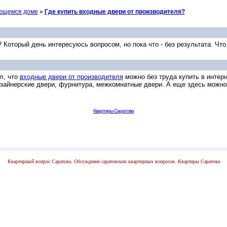
оющемся доме
»
Где купить входные двери от производителя?
 Который день интересуюсь вопросом, но пока что - без результата. Чт
л, что
входные двери от производителя
можно без труда купить в интерн
дизайнерские двери, фурнитура, межкомнатные двери. А еще здесь можно
Квартиры Саратова
Квартирный вопрос Саратова. Обсуждение саратовских квартирных вопросов. Квартиры Саратова