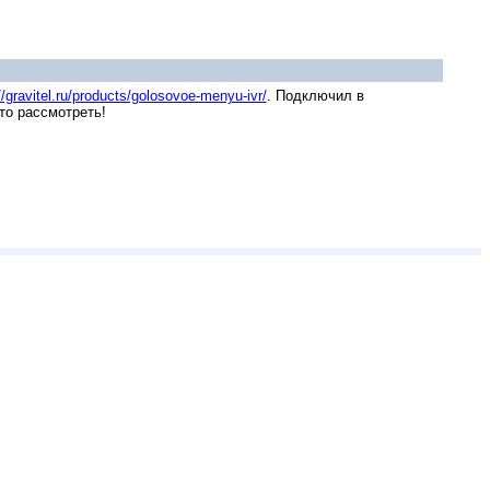
//gravitel.ru/products/golosovoe-menyu-ivr/
. Подключил в
то рассмотреть!