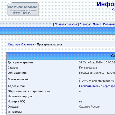
Инфор
К
|
Правила форума
|
Помощь
|
Поиск
|
Пользов
Квартиры Саратова
» Проверка профиля
Са
Дата регистрации:
31 Октября, 2010 - 16:05:02
Статус:
Пользователь
Обновления:
Последняя запись:
- 31 Ок
1
Всего записей:
[0.24% от общего числа / 0
Адрес e-mail:
Написать письмо через ф
Образование, специальность :
нет
Название города:
Номер в ICQ:
нет
Откуда:
Саратов Россия
Интересы: