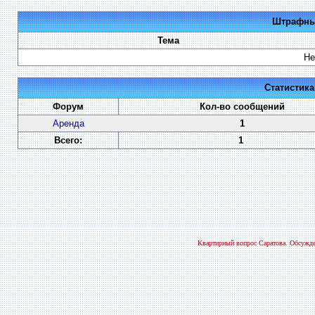
Штрафные
Тема
Не
Статистик
Форум
Кол-во сообщений
Аренда
1
Всего:
1
Квартирный вопрос Саратова. Обсужде