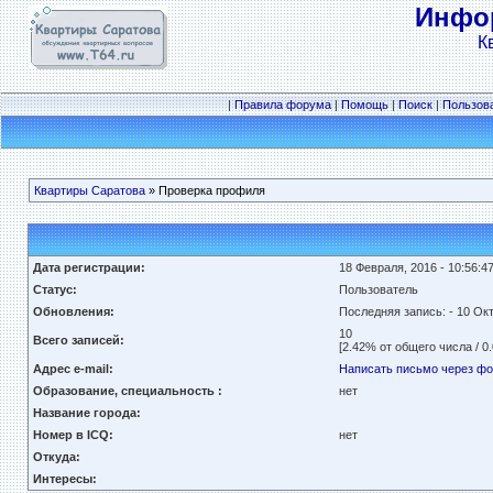
Инфор
К
|
Правила форума
|
Помощь
|
Поиск
|
Пользов
Квартиры Саратова
» Проверка профиля
Дата регистрации:
18 Февраля, 2016 - 10:56:4
Статус:
Пользователь
Обновления:
Последняя запись:
- 10 Ок
10
Всего записей:
[2.42% от общего числа / 0
Адрес e-mail:
Написать письмо через ф
Образование, специальность :
нет
Название города:
Номер в ICQ:
нет
Откуда:
Интересы: