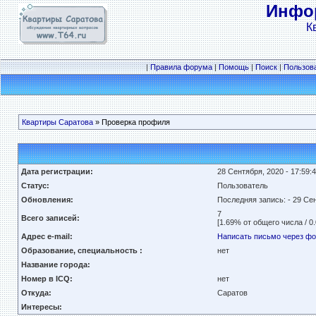
Инфор
К
|
Правила форума
|
Помощь
|
Поиск
|
Пользов
Квартиры Саратова
» Проверка профиля
Дата регистрации:
28 Сентября, 2020 - 17:59:
Статус:
Пользователь
Обновления:
Последняя запись:
- 29 Се
7
Всего записей:
[1.69% от общего числа / 0
Адрес e-mail:
Написать письмо через ф
Образование, специальность :
нет
Название города:
Номер в ICQ:
нет
Откуда:
Саратов
Интересы: