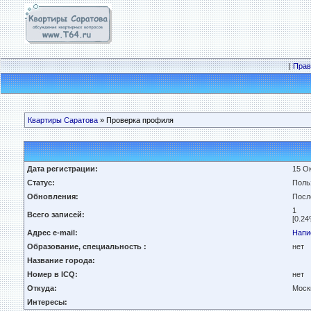
|
Прав
Квартиры Саратова
» Проверка профиля
Дата регистрации:
15 Ок
Статус:
Поль
Обновления:
Посл
1
Всего записей:
[0.24
Адрес e-mail:
Напи
Образование, специальность :
нет
Название города:
Номер в ICQ:
нет
Откуда:
Моск
Интересы: