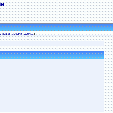
ле
страция
|
Забыли пароль?
|