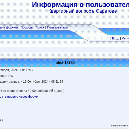
Информация о пользовате
Квартирный вопрос в Саратове
ила форума
|
Помощь
|
Поиск
|
Пользователи
|
|
Вход
|
Реги
loheh18785
тября, 2024 - 08:08:53
зователь
едняя запись:
- 15 Октября, 2024 - 08:11:34
% от общего числа / 0.00 сообщений в день]
сать письмо через форум
ва
ывавыавыа