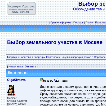
Выбор зе
Обсуждение темы 
|
Правила форума
|
Помощь
|
Поиск
|
Пользов
Выбор земельного участка в Москве
Квартиры Саратова
»
Квартиры Саратова
»
Покупка квартир и домов в Саратове
|
Новая тема
|
Ответить
|
Без описания
OlgaSivsova
Давно мечтала о своем доме, но начинать р
инфраструктуру и стоимость, пока не наткну
Сразу обратила внимание на то, что здесь 
видеонаблюдения, что редкость для подобн
Member
прежде всего обращала внимание на транспор
Откуда: Саратов
Покинул форум
оказался одним из лучших вариантов. До МКА