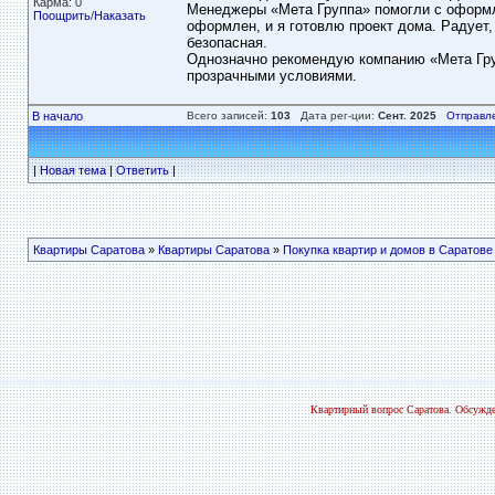
Карма: 0
Менеджеры «Мета Группа» помогли с оформле
Поощрить
/
Наказать
оформлен, и я готовлю проект дома. Радует
безопасная.
Однозначно рекомендую компанию «Мета Груп
прозрачными условиями.
В начало
Всего записей:
103
Дата рег-ции:
Сент. 2025
Отправл
|
Новая тема
|
Ответить
|
Квартиры Саратова
»
Квартиры Саратова
»
Покупка квартир и домов в Саратове
Квартирный вопрос Саратова. Обсужде