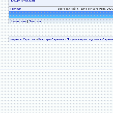
Поощрить
/
Наказать
В начало
Всего записей:
6
Дата рег-ции:
Февр. 2026
|
Новая тема
|
Ответить
|
Квартиры Саратова
»
Квартиры Саратова
»
Покупка квартир и домов в Сарато