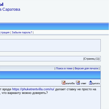
мы
а Саратова
страция
|
Забыли пароль?
|
[Страниц (1)]
|
Поиск в теме
|
Версия для печати
|
йт вроде
https://phuketrentvilla.com/ru/
делает ставку не просто на
, что варианту можно доверять?