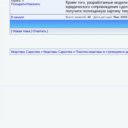
Карма: 0
Кроме того, разработанные модел
Поощрить
/
Наказать
юридического сопровождения сделк
получите полноценную картину тек
В начало
Всего записей:
40
Дата рег-ции:
Янв. 2025
|
Новая тема
|
Ответить
|
Квартиры Саратова
»
Квартиры Саратова
»
Покупка квартиры в строющемся д