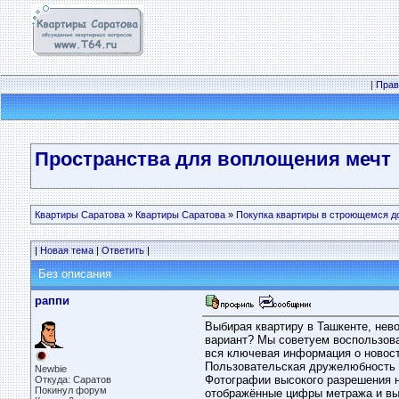
|
Прав
Пространства для воплощения мечт
Квартиры Саратова
»
Квартиры Саратова
»
Покупка квартиры в строющемся д
|
Новая тема
|
Ответить
|
Без описания
раппи
Выбирая квартиру в Ташкенте, нев
вариант? Мы советуем воспользов
вся ключевая информация о новост
Пользовательская дружелюбность и
Newbie
Фотографии высокого разрешения н
Откуда: Саратов
Покинул форум
отображённые цифры метража и вы