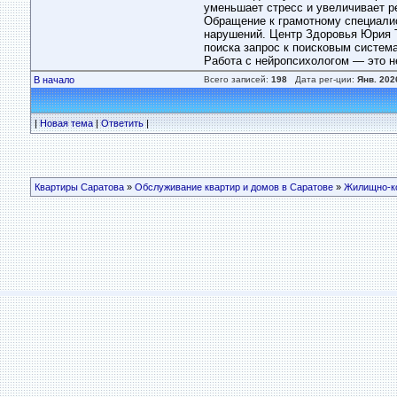
уменьшает стресс и увеличивает р
Обращение к грамотному специалис
нарушений. Центр Здоровья Юрия Т
поиска запрос к поисковым систе
Работа с нейропсихологом — это не
В начало
Всего записей:
198
Дата рег-ции:
Янв. 202
|
Новая тема
|
Ответить
|
Квартиры Саратова
»
Обслуживание квартир и домов в Саратове
»
Жилищно-к