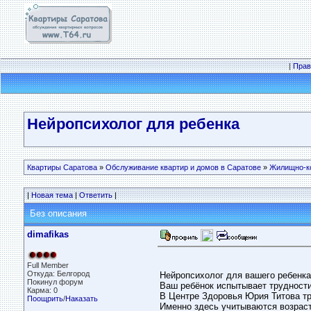
|
Прав
Нейропсихолог для ребенка
Квартиры Саратова
»
Обслуживание квартир и домов в Саратове
»
Жилищно-к
|
Новая тема
|
Ответить
|
Без описания
dimafikas
Full Member
Откуда: Белгород
Нейропсихолог для вашего ребенка
Покинул форум
Ваш ребёнок испытывает трудности
Карма: 0
В Центре Здоровья Юрия Титова тр
Поощрить
/
Наказать
Именно здесь учитываются возраст