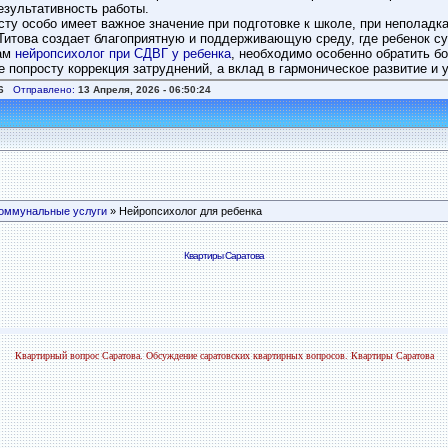
езультативность работы.
ту особо имеет важное значение при подготовке к школе, при неполадк
итова создает благоприятную и поддерживающую среду, где ребенок су
мам
нейропсихолог при СДВГ у ребенка
, необходимо особенно обратить б
 попросту коррекция затруднений, а вклад в гармоническое развитие и
6
Отправлено:
13 Апреля, 2026 - 06:50:24
оммунальные услуги
» Нейропсихолог для ребенка
Квартиры Саратова
Квартирный вопрос Саратова. Обсуждение саратовских квартирных вопросов. Квартиры Саратова