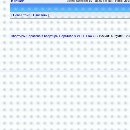
В начало
Всего записей:
10
Дата рег-ции:
Нояб. 202
|
Новая тема
|
Ответить
|
Квартиры Саратова
»
Квартиры Саратова
»
ИПОТЕКА
» BDSM &#1492;&#1512;&#