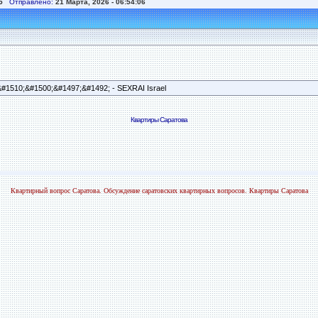
5
Отправлено:
21 Марта, 2026 - 06:54:06
1510­;&#1500;&#1497;&#1492; - SEXRAI Israel
Квартиры Саратова
Квартирный вопрос Саратова. Обсуждение саратовских квартирных вопросов. Квартиры Саратова