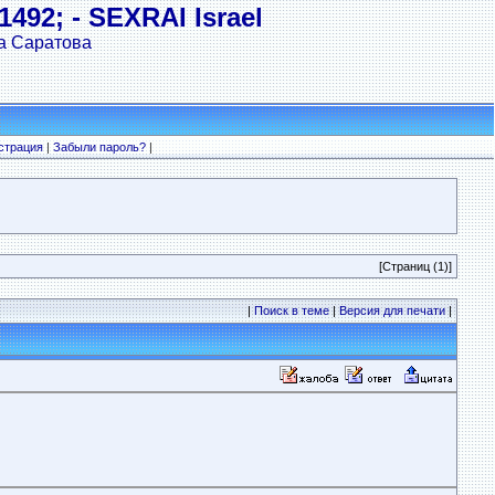
492; - SEXRAI Israel
а Саратова
страция
|
Забыли пароль?
|
[Страниц (1)]
|
Поиск в теме
|
Версия для печати
|