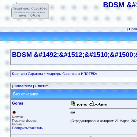
BDSM &#1
|
Прав
BDSM &#1492;&#1512;&#1510­;&#1500;&
Квартиры Саратова
»
Квартиры Саратова
»
ИПОТЕКА
|
Новая тема
|
Ответить
|
Без описания
Goras
&#
Newbie
Покинул форум
(Отредактировано автором: 21 Марта, 2026
Карма: 0
Поощрить
/
Наказать