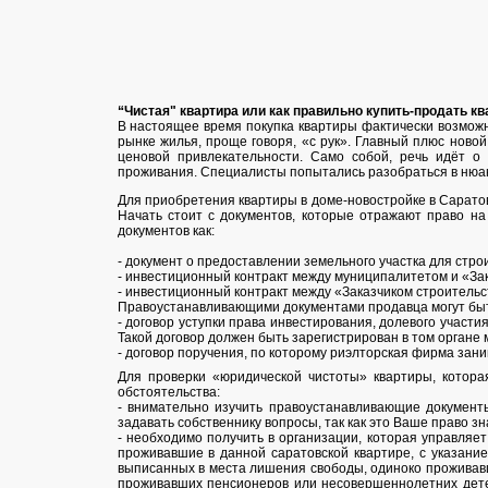
“Чистая" квартира или как правильно купить-продать кв
В настоящее время покупка квартиры фактически возможн
рынке жилья, проще говоря, «с рук». Главный плюс ново
ценовой привлекательности. Само собой, речь идёт о
проживания. Специалиcты попытались разобраться в нюа
Для приобретения квартиры в доме-новостройке в Сарато
Начать стоит с документов, которые отражают право на 
документов как:
- документ о предоставлении земельного участка для стр
- инвестиционный контракт между муниципалитетом и «Зак
- инвестиционный контракт между «Заказчиком строительс
Правоустанавливающими документами продавца могут бы
- договор уступки права инвестирования, долевого участи
Такой договор должен быть зарегистрирован в том органе 
- договор поручения, по которому риэлторская фирма зан
Для проверки «юридической чистоты» квартиры, котор
обстоятельства:
- внимательно изучить правоустанавливающие докумен
задавать собственнику вопросы, так как это Ваше право 
- необходимо получить в организации, которая управляет 
проживавшие в данной саратовской квартире, с указани
выписанных в места лишения свободы, одиноко проживавш
проживавших пенсионеров или несовершеннолетних детей