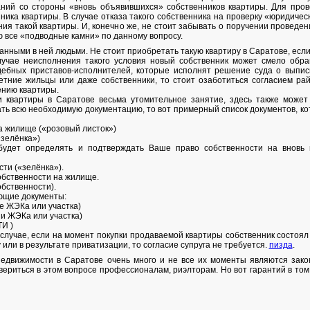
ний со стороны «вновь объявившихся» собственников квартиры. Для прове
ика квартиры. В случае отказа такого собственника на проверку «юридичес
ия такой квартиры. И, конечно же, не стоит забывать о поручении проведе
 все «подводные камни» по данному вопросу.
анными в ней людьми. Не стоит приобретать такую квартиру в Саратове, если
лучае неисполнения такого условия новый собственник может смело обра
удебных приставов-исполнителей, которые исполнят решение суда о выпи
тние жильцы или даже собственники, то стоит озаботиться согласием рай
ению квартиры.
и квартиры в Саратове весьма утомительное занятие, здесь также може
ать всю необходимую документацию, то вот примерный список документов, к
на жилище («розовый листок»)
«зелёнка»)
й будет определять и подтверждать Ваше право собственности на вновь
сти («зелёнка»).
обственности на жилище.
обственности).
ющие документы:
ле ЖЭКа или участка)
ии ЖЭКа или участка)
ТИ )
 случае, если на момент покупки продаваемой квартиры собственник состоял 
или в результате приватизации, то согласие супруга не требуется.
пизда
.
недвижимости в Саратове очень много и не все их моменты являются зак
овериться в этом вопросе профессионалам, риэлторам. Но вот гарантий в том