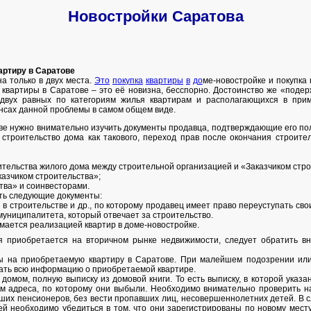
Новостройки Саратова
артиру в Саратове
а только в двух места.
Э
т
о
п
о
к
у
п
к
а
к
в
а
р
т
и
р
ы
в
д
о
ме-новостройке и покупка
й квартиры в Саратове – это её новизна, бесспорно. Достоинство же «поде
 двух равных по категориям жилья квартирам и располагающихся в при
нсах данной проблемы в самом общем виде.
ве нужно внимательно изучить документы продавца, подтверждающие его по
строительство дома как такового, переход прав после окончания строител
оительства жилого дома между строительной организацией и «Заказчиком стро
азчиком строительства»;
тва» и соинвесторами.
ть следующие документы:
я в строительстве и др., по которому продавец имеет право переуступать св
муниципалитета, который отвечает за строительство.
имается реализацией квартир в доме-новостройке.
ая приобретается на вторичном рынке недвижимости, следует обратить 
ты на приобретаемую квартиру в Саратове. При малейшем подозрении ил
знать всю информацию о приобретаемой квартире.
домом, полную выписку из домовой книги. То есть выписку, в которой указан
ем адреса, по которому они выбыли. Необходимо внимательно проверить на
их пенсионеров, без вести пропавших лиц, несовершеннолетних детей. В с
 необходимо убедиться в том, что они зарегистрированы по новому месту