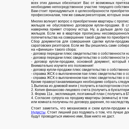
всех этих данных обезопасит Вас от возможных притяза
необходимо непосредственное участие текущего собственн
Вам стоит призадуматься о целесообразности приобретен
профессионалам, тем же самым риеэлторам, которые знаю
Многих волнует вопрос о приобретении квартиры с пропис
жильцов не обусловлено договором купли-продажи. В с
наверняка примет сторону истца. Ну, а дальше дело с
жильцов. Если же в квартире прописаны несовершенноле
попечительства на совершение такой сделки по приобрет
Сбор документов для совершения сделки купли-продаж
саратовских риэлторов. Если же Вы решились сами собир
на «финише» такого сбора:
- договор передачи плюс свидетельство о собственности 
- договор передачи плюс свидетельство о собственности (
- договор купли-продажи, основной документ, которы
Внимательно изучите его положения!
- договор купли-продажи плюс свидетельство о собственно
- справка ЖСК о выплаченном пае плюс свидетельство о с
- справка ЖСК о выплаченном пае плюс свидетельство о с
Кроме правоустанавливающих необходимо собрать следу
1.Выписка из домовой книги ( получить в паспортоном сто
2. Копия финансово-лицевого счета (получить в бухгалтер
3. Форма 11а , экспликация, поэтажный план ( получить в Б
4. Согласие супруга на продажу квартиры (комнаты) в том
или комната получены по договору дарения, по наследству 
Стоит заметить, что механизмов и схем купли-продажи 
Нудисты
. Стоит лишний раз подумать о том, что лучше д
будут проводиться именно ими, Вам никто не даст.