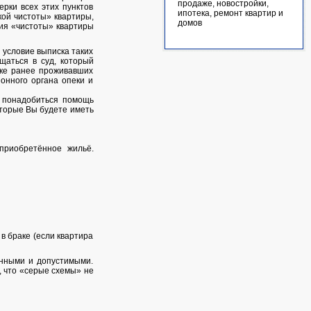
продаже, новостройки,
рки всех этих пунктов
ипотека, ремонт квартир и
кой чистоты» квартиры,
домов
ния «чистоты» квартиры
 условие выписка таких
щаться в суд, который
ске ранее проживавших
онного органа опеки и
т понадобиться помощь
оторые Вы будете иметь
 приобретённое жильё.
в браке (если квартира
онными и допустимыми.
, что «серые схемы» не