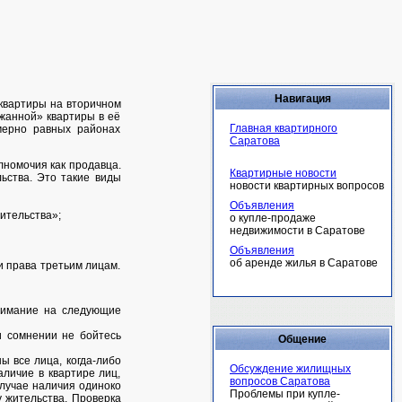
Навигация
 квартиры на вторичном
ржанной» квартиры в её
Главная квартирного
мерно равных районах
Саратова
лномочия как продавца.
Квартирные новости
ьства. Это такие виды
новости квартирных вопросов
Объявления
ительства»;
о купле-продаже
недвижимости в Саратове
Объявления
об аренде жилья в Саратове
ои права третьим лицам.
внимание на следующие
и сомнении не бойтесь
Общение
ы все лица, когда-либо
Обсуждение жилищных
личие в квартире лиц,
вопросов Саратова
лучае наличия одиноко
Проблемы при купле-
 жительства. Проверка