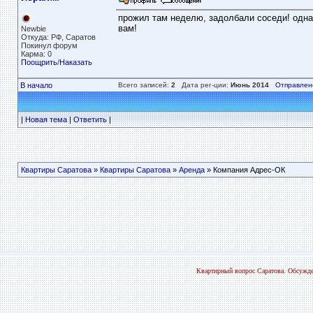
прожил там неделю, задолбали соседи! одна 
вам!
Newbie
Откуда: РФ, Саратов
Покинул форум
Карма: 0
Поощрить
/
Наказать
В начало
Всего записей:
2
Дата рег-ции:
Июнь 2014
Отправлен
|
Новая тема
|
Ответить
|
Квартиры Саратова
»
Квартиры Саратова
»
Аренда
» Компания Адрес-ОК
Квартирный вопрос Саратова. Обсужде