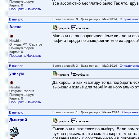
Покинул форум
все абсолютно бесплатно было!Так что, друзь
Карма: 0
Поощрить
/
Наказать
В начало
Всего записей:
3
Дата рег-ции:
Май 2014
Отправлено:
Алена
Мне они не оч понравились!смс-ки слали сво
нифига города не знаю,фигли мне их адреса!
Newbie
Откуда: РФ, Саратов
Покинул форум
Карма: 0
Поощрить
/
Наказать
В начало
Всего записей:
3
Дата рег-ции:
Май 2014
Отправлено:
уникум
Да хорош! а как квартиру тогда подбирать е
выбирали жильё для тебя! Мне нормально эти
Newbie
Откуда: Россия
Покинул форум
Карма: 0
Поощрить
/
Наказать
В начало
Всего записей:
1
Дата рег-ции:
Июнь 2014
Отправлен
Дмитрий
Смски они шлют тоже по выбору. Если вам это
нужно присылать эти смс и засорять мне те
созванивалась с собственниками и договарив