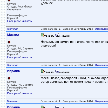
удобнее.
Newbie
Откуда: Российская
Федерация ...
Покинул форум
Карма: 0
Поощрить
/
Наказать
В начало
Всего записей:
1
Дата рег-ции:
Июнь 2014
Отправлен
Михаил
Нормальная компания! незнай че гоните на ни
радуемся!
Newbie
Откуда: РФ, Саратов
Покинул форум
Карма: 0
Поощрить
/
Наказать
В начало
Всего записей:
1
Дата рег-ции:
Июнь 2014
Отправлен
Ибрагим
Месяц назад обращался к ним, сначало ждал 
ветер выкинул, но нет потом начали звонить 
Newbie
Откуда: РФ, Саратов
Покинул форум
Карма: 0
Поощрить
/
Наказать
В начало
Всего записей:
2
Дата рег-ции:
Июнь 2014
Отправлен
Ибрагим