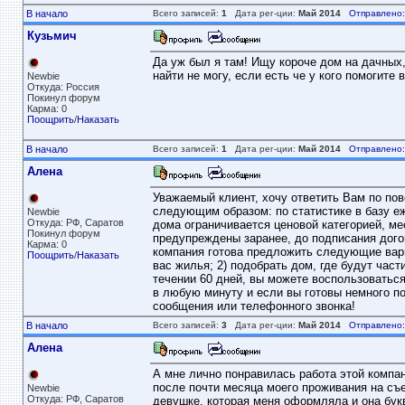
В начало
Всего записей:
1
Дата рег-ции:
Май 2014
Отправлено:
Кузьмич
Да уж был я там! Ищу короче дом на дачных, 
найти не могу, если есть че у кого помогите в
Newbie
Откуда: Россия
Покинул форум
Карма: 0
Поощрить
/
Наказать
В начало
Всего записей:
1
Дата рег-ции:
Май 2014
Отправлено:
Алена
Уважаемый клиент, хочу ответить Вам по пов
следующим образом: по статистике в базу еже
Newbie
Откуда: РФ, Саратов
дома ограничивается ценовой категорией, ме
Покинул форум
предупреждены заранее, до подписания догов
Карма: 0
компания готова предложить следующие вариа
Поощрить
/
Наказать
вас жилья; 2) подобрать дом, где будут час
течении 60 дней, вы можете воспользоватьс
в любую минуту и если вы готовы немного п
сообщения или телефонного звонка!
В начало
Всего записей:
3
Дата рег-ции:
Май 2014
Отправлено:
Алена
А мне лично понравилась работа этой компан
после почти месяца моего проживания на съе
Newbie
Откуда: РФ, Саратов
девушке, которая меня оформляла и она букв