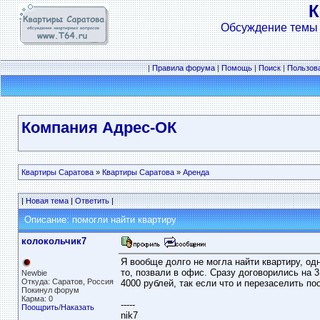
К
Обсуждение темы 
|
Правила форума
|
Помощь
|
Поиск
|
Пользов
Компания Адрес-ОК
Квартиры Саратова
»
Квартиры Саратова
»
Аренда
|
Новая тема
|
Ответить
|
Описание: помогли найти квартиру
колокольчик7
Я вообще долго не могла найти квартиру, од
то, позвали в офис. Сразу договорились на 
Newbie
Откуда: Саратов, Россия
4000 рублей, так если что и перезаселить по
Покинул форум
Карма: 0
-----
Поощрить
/
Наказать
nik7