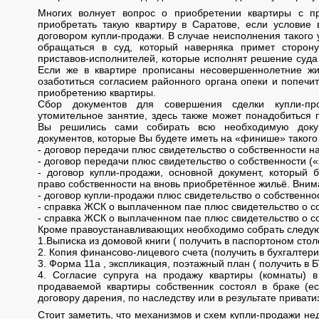
Многих волнует вопрос о приобретении квартиры с п
приобретать такую квартиру в Саратове, если условие 
договором купли-продажи. В случае неисполнения такого
обращаться в суд, который наверняка примет сторон
приставов-исполнителей, которые исполнят решение суда
Если же в квартире прописаны несовершеннолетние жи
озаботиться согласием районного органа опеки и попечи
приобретению квартиры.
Сбор документов для совершения сделки купли-пр
утомительное занятие, здесь также может понадобиться 
Вы решились сами собирать всю необходимую доку
документов, которые Вы будете иметь на «финише» такого
- договор передачи плюс свидетельство о собственности н
- договор передачи плюс свидетельство о собственности (
- договор купли-продажи, основной документ, который 
право собственности на вновь приобретённое жильё. Вним
- договор купли-продажи плюс свидетельство о собственнос
- справка ЖСК о выплаченном пае плюс свидетельство о с
- справка ЖСК о выплаченном пае плюс свидетельство о со
Кроме правоустанавливающих необходимо собрать следу
1.Выписка из домовой книги ( получить в паспортоном сто
2. Копия финансово-лицевого счета (получить в бухгалтер
3. Форма 11а , экспликация, поэтажный план ( получить в Б
4. Согласие супруга на продажу квартиры (комнаты) 
продаваемой квартиры собственник состоял в браке (е
договору дарения, по наследству или в результате приватиз
Стоит заметить, что механизмов и схем купли-продажи не