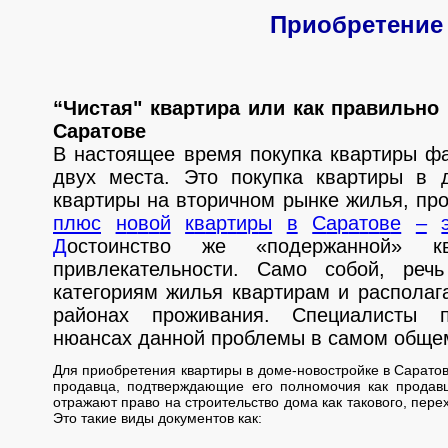
Приобретение
“Чистая" квартира или как правильно 
Саратове
В настоящее время покупка квартиры фа
двух места. Это покупка квартиры в д
квартиры на вторичном рынке жилья, про
п
л
ю
с
н
о
в
о
й
к
в
а
р
т
и
р
ы
в
С
а
р
а
т
о
в
е
–
Д
остоинство же «подержанной» 
привлекательности. Само собой, ре
категориям жилья квартирам и распола
районах проживания. Специалиcты п
нюансах данной проблемы в самом обще
Для приобретения квартиры в доме-новостройке в Сарато
продавца, подтверждающие его полномочия как продавца
отражают право на строительство дома как такового, пере
Это такие виды документов как: