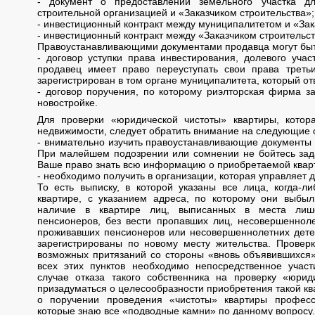
- документ о предоставлении земельного участка д
строительной организацией и «Заказчиком строительства»;
- инвестиционный контракт между муниципалитетом и «Зак
- инвестиционный контракт между «Заказчиком строительс
Правоустанавливающими документами продавца могут бы
- договор уступки права инвестирования, долевого учас
продавец имеет право переуступать свои права треть
зарегистрирован в том органе муниципалитета, который отв
- договор поручения, по которому риэлторская фирма з
новостройке.
Для проверки «юридической чистоты» квартиры, котор
недвижимости, следует обратить внимание на следующие 
- внимательно изучить правоустанавливающие документы 
При малейшем подозрении или сомнении не бойтесь задав
Ваше право знать всю информацию о приобретаемой квар
- необходимо получить в организации, которая управляет 
То есть выписку, в которой указаны все лица, когда-л
квартире, с указанием адреса, по которому они выбы
наличие в квартире лиц, выписанных в места лиш
пенсионеров, без вести пропавших лиц, несовершенноле
проживавших пенсионеров или несовершеннолетних детей
зарегистрированы по новому месту жительства. Проверк
возможных притязаний со стороны «вновь объявившихся»
всех этих пунктов необходимо непосредственное участ
случае отказа такого собственника на проверку «юрид
призадуматься о целесообразности приобретения такой ква
о поручении проведения «чистоты» квартиры профес
которые знаю все «подводные камни» по данному вопросу