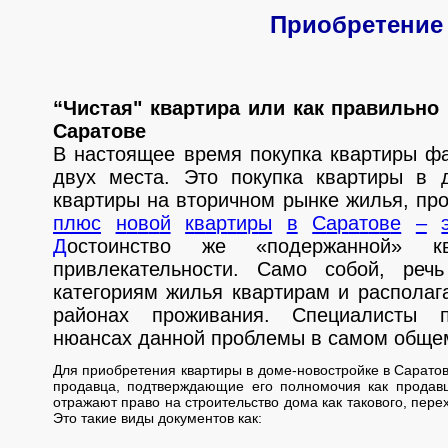
Приобретение
“Чистая" квартира или как правильно 
Саратове
В настоящее время покупка квартиры фа
двух места. Это покупка квартиры в д
квартиры на вторичном рынке жилья, про
п
л
ю
с
н
о
в
о
й
к
в
а
р
т
и
р
ы
в
С
а
р
а
т
о
в
е
–
Д
остоинство же «подержанной» 
привлекательности. Само собой, ре
категориям жилья квартирам и распола
районах проживания. Специалиcты п
нюансах данной проблемы в самом обще
Для приобретения квартиры в доме-новостройке в Сарато
продавца, подтверждающие его полномочия как продавца
отражают право на строительство дома как такового, пере
Это такие виды документов как: