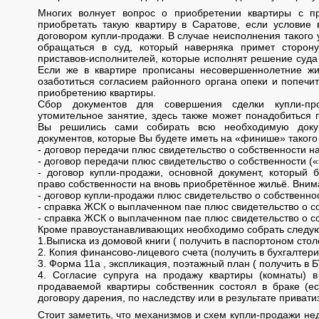
Многих волнует вопрос о приобретении квартиры с п
приобретать такую квартиру в Саратове, если условие 
договором купли-продажи. В случае неисполнения такого
обращаться в суд, который наверняка примет сторон
приставов-исполнителей, которые исполнят решение суда
Если же в квартире прописаны несовершеннолетние жи
озаботиться согласием районного органа опеки и попечи
приобретению квартиры.
Сбор документов для совершения сделки купли-пр
утомительное занятие, здесь также может понадобиться 
Вы решились сами собирать всю необходимую доку
документов, которые Вы будете иметь на «финише» такого
- договор передачи плюс свидетельство о собственности н
- договор передачи плюс свидетельство о собственности (
- договор купли-продажи, основной документ, который 
право собственности на вновь приобретённое жильё. Вним
- договор купли-продажи плюс свидетельство о собственнос
- справка ЖСК о выплаченном пае плюс свидетельство о с
- справка ЖСК о выплаченном пае плюс свидетельство о со
Кроме правоустанавливающих необходимо собрать следу
1.Выписка из домовой книги ( получить в паспортоном сто
2. Копия финансово-лицевого счета (получить в бухгалтер
3. Форма 11а , экспликация, поэтажный план ( получить в Б
4. Согласие супруга на продажу квартиры (комнаты) 
продаваемой квартиры собственник состоял в браке (е
договору дарения, по наследству или в результате приватиз
Стоит заметить, что механизмов и схем купли-продажи не