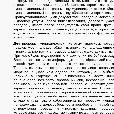
- документ о предоставлении земельного участка д
строительной организацией и «Заказчиком строительства»;
- инвестиционный контракт между муниципалитетом и «Зак
- инвестиционный контракт между «Заказчиком строительс
Правоустанавливающими документами продавца могут бы
- договор уступки права инвестирования, долевого учас
продавец имеет право переуступать свои права треть
зарегистрирован в том органе муниципалитета, который отв
- договор поручения, по которому риэлторская фирма з
новостройке.
Для проверки «юридической чистоты» квартиры, котор
недвижимости, следует обратить внимание на следующие 
- внимательно изучить правоустанавливающие документы 
При малейшем подозрении или сомнении не бойтесь задав
Ваше право знать всю информацию о приобретаемой квар
- необходимо получить в организации, которая управляет 
То есть выписку, в которой указаны все лица, когда-л
квартире, с указанием адреса, по которому они выбы
наличие в квартире лиц, выписанных в места лиш
пенсионеров, без вести пропавших лиц, несовершенноле
проживавших пенсионеров или несовершеннолетних детей
зарегистрированы по новому месту жительства. Проверк
возможных притязаний со стороны «вновь объявившихся»
всех этих пунктов необходимо непосредственное участ
случае отказа такого собственника на проверку «юрид
призадуматься о целесообразности приобретения такой ква
о поручении проведения «чистоты» квартиры профес
которые знаю все «подводные камни» по данному вопросу