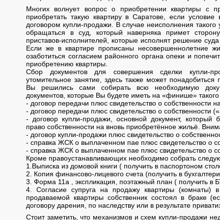
Многих волнует вопрос о приобретении квартиры с п
приобретать такую квартиру в Саратове, если условие 
договором купли-продажи. В случае неисполнения такого
обращаться в суд, который наверняка примет сторон
приставов-исполнителей, которые исполнят решение суда
Если же в квартире прописаны несовершеннолетние жи
озаботиться согласием районного органа опеки и попечи
приобретению квартиры.
Сбор документов для совершения сделки купли-пр
утомительное занятие, здесь также может понадобиться 
Вы решились сами собирать всю необходимую доку
документов, которые Вы будете иметь на «финише» такого
- договор передачи плюс свидетельство о собственности н
- договор передачи плюс свидетельство о собственности (
- договор купли-продажи, основной документ, который 
право собственности на вновь приобретённое жильё. Вним
- договор купли-продажи плюс свидетельство о собственнос
- справка ЖСК о выплаченном пае плюс свидетельство о с
- справка ЖСК о выплаченном пае плюс свидетельство о со
Кроме правоустанавливающих необходимо собрать следу
1.Выписка из домовой книги ( получить в паспортоном сто
2. Копия финансово-лицевого счета (получить в бухгалтер
3. Форма 11а , экспликация, поэтажный план ( получить в Б
4. Согласие супруга на продажу квартиры (комнаты) 
продаваемой квартиры собственник состоял в браке (е
договору дарения, по наследству или в результате приватиз
Стоит заметить, что механизмов и схем купли-продажи не