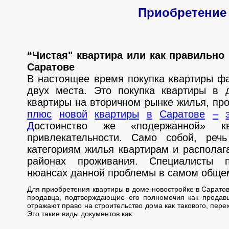
Приобретение
“Чистая" квартира или как правильно 
Саратове
В настоящее время покупка квартиры фа
двух места. Это покупка квартиры в д
квартиры на вторичном рынке жилья, про
п
л
ю
с
н
о
в
о
й
к
в
а
р
т
и
р
ы
в
С
а
р
а
т
о
в
е
–
Д
остоинство же «подержанной» 
привлекательности. Само собой, ре
категориям жилья квартирам и распола
районах проживания. Специалиcты п
нюансах данной проблемы в самом обще
Для приобретения квартиры в доме-новостройке в Сарато
продавца, подтверждающие его полномочия как продавца
отражают право на строительство дома как такового, пере
Это такие виды документов как: