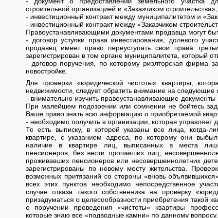
- документ о предоставлении земельного участка д
строительной организацией и «Заказчиком строительства»;
- инвестиционный контракт между муниципалитетом и «Зак
- инвестиционный контракт между «Заказчиком строительс
Правоустанавливающими документами продавца могут бы
- договор уступки права инвестирования, долевого учас
продавец имеет право переуступать свои права треть
зарегистрирован в том органе муниципалитета, который отв
- договор поручения, по которому риэлторская фирма з
новостройке.
Для проверки «юридической чистоты» квартиры, котор
недвижимости, следует обратить внимание на следующие 
- внимательно изучить правоустанавливающие документы 
При малейшем подозрении или сомнении не бойтесь задав
Ваше право знать всю информацию о приобретаемой квар
- необходимо получить в организации, которая управляет 
То есть выписку, в которой указаны все лица, когда-л
квартире, с указанием адреса, по которому они выбы
наличие в квартире лиц, выписанных в места лиш
пенсионеров, без вести пропавших лиц, несовершенноле
проживавших пенсионеров или несовершеннолетних детей
зарегистрированы по новому месту жительства. Проверк
возможных притязаний со стороны «вновь объявившихся»
всех этих пунктов необходимо непосредственное участ
случае отказа такого собственника на проверку «юрид
призадуматься о целесообразности приобретения такой ква
о поручении проведения «чистоты» квартиры профес
которые знаю все «подводные камни» по данному вопросу