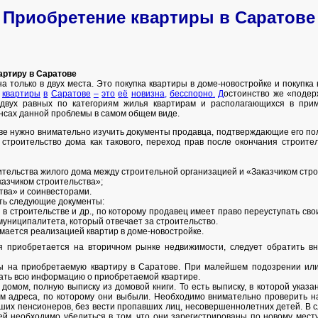
Приобретение квартиры в Саратове
артиру в Саратове
 только в двух места. Это покупка квартиры в доме-новостройке и покупка
к
в
а
р
т
и
р
ы
в
С
а
р
а
т
о
в
е
–
э
т
о
е
ё
н
о
в
и
з
н
а
,
б
е
с
с
п
о
р
н
о
.
Д
остоинство же «подер
 двух равных по категориям жилья квартирам и располагающихся в при
нсах данной проблемы в самом общем виде.
ве нужно внимательно изучить документы продавца, подтверждающие его по
строительство дома как такового, переход прав после окончания строител
оительства жилого дома между строительной организацией и «Заказчиком стро
азчиком строительства»;
тва» и соинвесторами.
ть следующие документы:
я в строительстве и др., по которому продавец имеет право переуступать св
муниципалитета, который отвечает за строительство.
имается реализацией квартир в доме-новостройке.
ая приобретается на вторичном рынке недвижимости, следует обратить 
ты на приобретаемую квартиру в Саратове. При малейшем подозрении ил
знать всю информацию о приобретаемой квартире.
домом, полную выписку из домовой книги. То есть выписку, в которой указан
ем адреса, по которому они выбыли. Необходимо внимательно проверить на
их пенсионеров, без вести пропавших лиц, несовершеннолетних детей. В с
 необходимо убедиться в том, что они зарегистрированы по новому месту