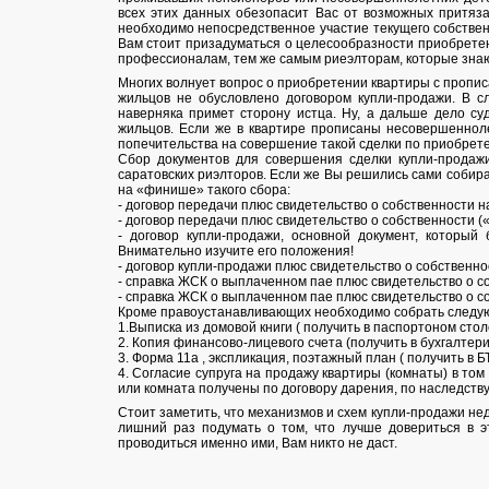
всех этих данных обезопасит Вас от возможных притяза
необходимо непосредственное участие текущего собственн
Вам стоит призадуматься о целесообразности приобретен
профессионалам, тем же самым риеэлторам, которые знаю
Многих волнует вопрос о приобретении квартиры с пропис
жильцов не обусловлено договором купли-продажи. В с
наверняка примет сторону истца. Ну, а дальше дело с
жильцов. Если же в квартире прописаны несовершенноле
попечительства на совершение такой сделки по приобрет
Сбор документов для совершения сделки купли-продаж
саратовских риэлторов. Если же Вы решились сами собир
на «финише» такого сбора:
- договор передачи плюс свидетельство о собственности 
- договор передачи плюс свидетельство о собственности (
- договор купли-продажи, основной документ, которы
Внимательно изучите его положения!
- договор купли-продажи плюс свидетельство о собственно
- справка ЖСК о выплаченном пае плюс свидетельство о с
- справка ЖСК о выплаченном пае плюс свидетельство о с
Кроме правоустанавливающих необходимо собрать следу
1.Выписка из домовой книги ( получить в паспортоном сто
2. Копия финансово-лицевого счета (получить в бухгалтер
3. Форма 11а , экспликация, поэтажный план ( получить в Б
4. Согласие супруга на продажу квартиры (комнаты) в том
или комната получены по договору дарения, по наследству 
Стоит заметить, что механизмов и схем купли-продажи не
лишний раз подумать о том, что лучше довериться в э
проводиться именно ими, Вам никто не даст.