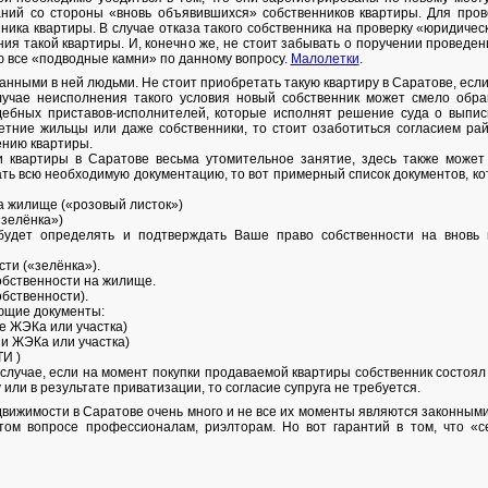
ний со стороны «вновь объявившихся» собственников квартиры. Для прове
ика квартиры. В случае отказа такого собственника на проверку «юридичес
ия такой квартиры. И, конечно же, не стоит забывать о поручении проведе
 все «подводные камни» по данному вопросу.
Малолетки
.
анными в ней людьми. Не стоит приобретать такую квартиру в Саратове, если
лучае неисполнения такого условия новый собственник может смело обра
удебных приставов-исполнителей, которые исполнят решение суда о выпи
тние жильцы или даже собственники, то стоит озаботиться согласием рай
ению квартиры.
и квартиры в Саратове весьма утомительное занятие, здесь также може
ать всю необходимую документацию, то вот примерный список документов, к
на жилище («розовый листок»)
«зелёнка»)
й будет определять и подтверждать Ваше право собственности на вновь
сти («зелёнка»).
обственности на жилище.
обственности).
ющие документы:
ле ЖЭКа или участка)
ии ЖЭКа или участка)
ТИ )
 случае, если на момент покупки продаваемой квартиры собственник состоял 
или в результате приватизации, то согласие супруга не требуется.
движимости в Саратове очень много и не все их моменты являются законным
том вопросе профессионалам, риэлторам. Но вот гарантий в том, что «