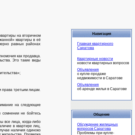
Навигация
 квартиры на вторичном
жанной» квартиры в её
Главная квартирного
мерно равных районах
Саратова
лномочия как продавца.
Квартирные новости
ьства. Это такие виды
новости квартирных вопросов
Объявления
ительства»;
о купле-продаже
недвижимости в Саратове
Объявления
об аренде жилья в Саратове
ои права третьим лицам.
внимание на следующие
и сомнении не бойтесь
Общение
ы все лица, когда-либо
Обсуждение жилищных
личие в квартире лиц,
вопросов Саратова
лучае наличия одиноко
Проблемы при купле-
 жительства. Проверка