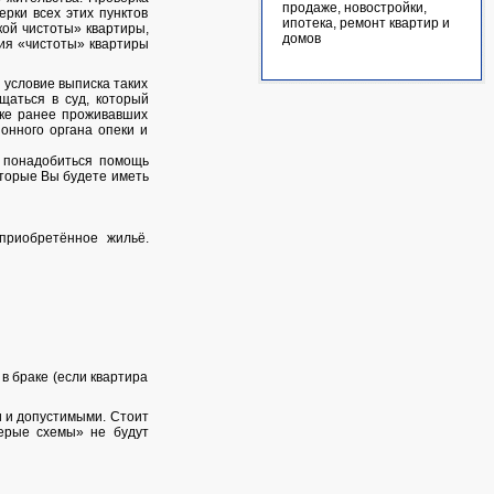
продаже, новостройки,
рки всех этих пунктов
ипотека, ремонт квартир и
кой чистоты» квартиры,
домов
ния «чистоты» квартиры
 условие выписка таких
щаться в суд, который
ске ранее проживавших
онного органа опеки и
т понадобиться помощь
оторые Вы будете иметь
 приобретённое жильё.
в браке (если квартира
и и допустимыми. Стоит
серые схемы» не будут