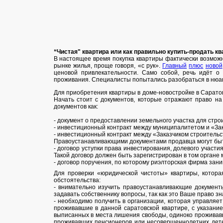
“Чистая" квартира или как правильно купить-продать кв
В настоящее время покупка квартиры фактически возможна
рынке жилья, проще говоря, «с рук».
Г
л
а
в
н
ы
й
п
л
ю
с
н
о
в
о
й
ценовой привлекательности. Само собой, речь идёт о
проживания. Специалиcты попытались разобраться в нюа
Для приобретения квартиры в доме-новостройке в Сарато
Начать стоит с документов, которые отражают право на 
документов как:
- документ о предоставлении земельного участка для стр
- инвестиционный контракт между муниципалитетом и «Зак
- инвестиционный контракт между «Заказчиком строительс
Правоустанавливающими документами продавца могут бы
- договор уступки права инвестирования, долевого участи
Такой договор должен быть зарегистрирован в том органе 
- договор поручения, по которому риэлторская фирма зан
Для проверки «юридической чистоты» квартиры, котор
обстоятельства:
- внимательно изучить правоустанавливающие докумен
задавать собственнику вопросы, так как это Ваше право 
- необходимо получить в организации, которая управляет 
проживавшие в данной саратовской квартире, с указани
выписанных в места лишения свободы, одиноко проживавш
проживавших пенсионеров или несовершеннолетних детей