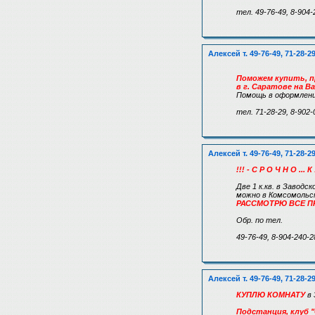
тел. 49-76-49, 8-904-
Алексей т. 49-76-49, 71-28-2
Поможем купить, п
в г. Саратове на В
Помощь в оформлени
тел. 71-28-29, 8-902-
Алексей т. 49-76-49, 71-28-2
!!! - С Р О Ч Н О ... К
Две 1 к.кв. в Заводс
можно в Комсомольск
РАССМОТРЮ ВСЕ П
Обр. по тел.
49-76-49, 8-904-240-2
Алексей т. 49-76-49, 71-28-2
КУПЛЮ КОМНАТУ
в 
Подстанция, клуб "