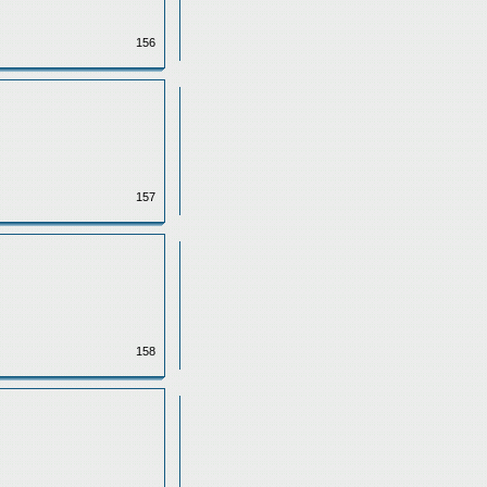
156
157
158