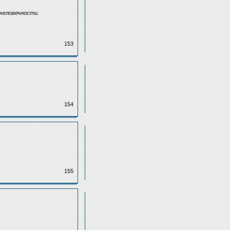
счеловечности.
153
154
155