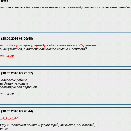
04:05)
по отношению к ближнему – не ненависть, а равнодушие; вот истинно вершина бе
9
(18.09.2016 08:29:58)
а продажу, покупку, аренду недвижимости в г. Саратове
 документов, в подборе вариантов обмена с доплатой.
240-28-29
9
(18.09.2016 08:29:27)
Заводском районе
на Ваших условиях
 рассмотрю все варианты
240-28-29
9
(18.09.2016 08:28:44)
К_У_П_Л_Ю ----
иру в Заводском районе (Целинстрой, Крымская, М.Расковой)
ианты