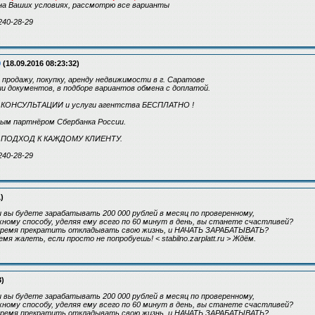
на Ваших условиях, рассмотрю все варианты
240-28-29
9
(18.09.2016 08:23:32)
 продажу, покупку, аренду недвижимости в г. Саратове
 документов, в подборе вариантов обмена с доплатой.
- КОНСУЛЬТАЦИИ и услуги агентства БЕСПЛАТНО !
ым партнёром Сбербанка России.
ПОДХОД К КАЖДОМУ КЛИЕНТУ.
240-28-29
)
и вы будете зарабатывать 200 000 рублей в месяц по проверенному,
ному способу, уделяя ему всего по 60 минут в день, вы станете счастливей?
ремя прекратить откладывать свою жизнь, и НАЧАТЬ ЗАРАБАТЫВАТЬ?
мя жалеть, если просто не попробуешь! < stabilno.zarplatt.ru > Ждём.
3)
и вы будете зарабатывать 200 000 рублей в месяц по проверенному,
ному способу, уделяя ему всего по 60 минут в день, вы станете счастливей?
ремя прекратить откладывать свою жизнь, и НАЧАТЬ ЗАРАБАТЫВАТЬ?