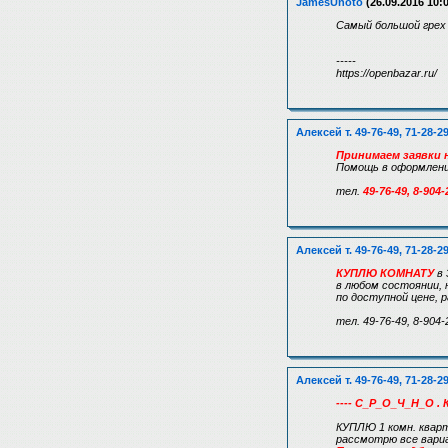
JamesUnoto
(26.09.2016 10:
Самый большой грех 
-----
https://openbazar.ru/
Алексей т. 49-76-49, 71-28-2
Принимаем заявки н
Помощь в оформлении
тел.
49-76-49, 8-904-
Алексей т. 49-76-49, 71-28-2
КУПЛЮ КОМНАТУ
в 
в любом состоянии, 
по доступной цене,
тел. 49-76-49, 8-904-
Алексей т. 49-76-49, 71-28-2
---- С_Р_О_Ч_Н_О . 
КУПЛЮ 1 комн. кварт
рассмотрю все вар