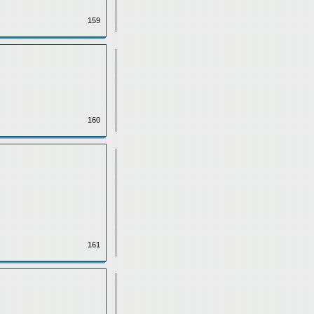
159
160
161