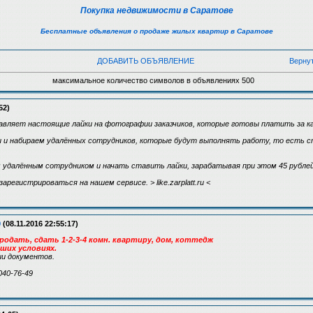
Покупка недвижимости в Саратове
Бесплатные объявления о продаже жилых квартир в Саратове
ДОБАВИТЬ ОБЪЯВЛЕНИЕ
Верну
максимальное количество символов в объявлениях 500
52)
авляет настоящие лайки на фотографии заказчиков, которые готовы платить за к
 и набираем удалённых сотрудников, которые будут выполнять работу, то есть с
далённым сотрудником и начать ставить лайки, зарабатывая при этом 45 рублей 
регистрироваться на нашем сервисе. > like.zarplatt.ru <
9
(08.11.2016 22:55:17)
родать, сдать 1-2-3-4 комн. квартиру, дом, коттедж
аших условиях.
и документов.
040-76-49