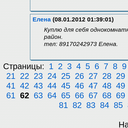
Елена
(08.01.2012 01:39:01)
Куплю для себя однокомнат
район.
тел: 89170242973 Елена.
Страницы:
1
2
3
4
5
6
7
8
9
21
22
23
24
25
26
27
28
29
41
42
43
44
45
46
47
48
49
61
62
63
64
65
66
67
68
69
81
82
83
84
85
На