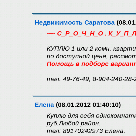
Недвижимость Саратова
(08.01
---- С_Р_О_Ч_Н_О . К_У_П_Л
КУПЛЮ 1 или 2 комн. кварти
по доступной цене, рассмо
Помощь в подборе вариан
тел. 49-76-49, 8-904-240-28-
Елена
(08.01.2012 01:40:10)
Куплю для себя однокомнат
руб.Любой район.
тел: 89170242973 Елена.