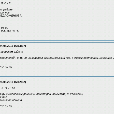
 Л Ю - !!!
ком районе
ом пос.
ЕДЛОЖЕНИЯ !!!
9-98-80
8-905-368-46-42
24.08.2011 16:13:37)
аводском районе
троителей", 8-16-20-25 квартал, Комсомольский пос. в любом состоянии, на Ваших 
702-05-09
24.08.2011 16:12:52)
К_У_П_Л_Ю ----
иру в Заводском районе (Целинстрой, Крымская, М.Расковой)
ианты
ариантов обмена
702-05-09