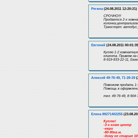
Регина
(24.08.2011 12:20:21)
СРОЧНО!!!
Продается 2-х комна
колонка,централизов
Транспорт: автобус,
Евгений
(24.08.2011 00:01:35
Куплю 1-2 комнатную
клиента. Примем на 
8-919-833-22-11, Евг
Алексей 49-76-49, 71-28-29
(
Поможем продать 1-2
Помощь в оформлении
тел. 49-76-49, 8-904-
Елена 89271402255
(23.08.20
Куплю!
-3-х комн центр
-евро
-80-90кв.м.
-дому не старше 1