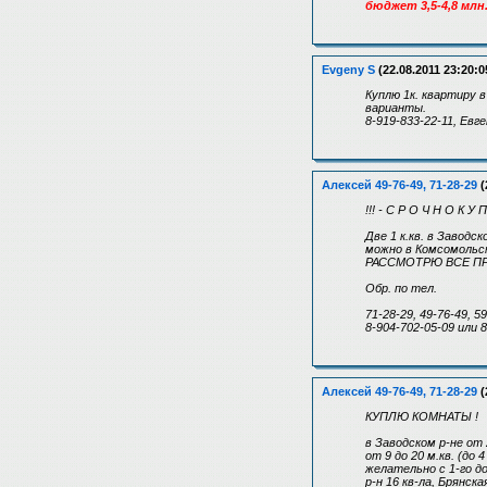
бюджет 3,5-4,8 млн
Evgeny S
(22.08.2011 23:20:0
Куплю 1к. квартиру 
варианты.
8-919-833-22-11, Евг
Алексей 49-76-49, 71-28-29
(
!!! - С Р О Ч Н О К У П
Две 1 к.кв. в Заводс
можно в Комсомольск
РАССМОТРЮ ВСЕ ПР
Обр. по тел.
71-28-29, 49-76-49, 5
8-904-702-05-09 или 
Алексей 49-76-49, 71-28-29
(
КУПЛЮ КОМНАТЫ !
в Заводском р-не от 
от 9 до 20 м.кв. (до 
желательно с 1-го д
р-н 16 кв-ла, Брянск