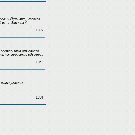
дельный(плитка), газовая
км - п.Зоринский.
1056
собственника для своего
ки, коммерческие объекты.
1057
 Ваших условия.
1058