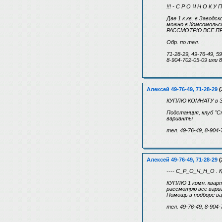
!!! - С Р О Ч Н О К У П
Две 1 к.кв. в Заводс
можно в Комсомольск
РАССМОТРЮ ВСЕ ПР
Обр. по тел.
71-28-29, 49-76-49, 5
8-904-702-05-09 или 
Алексей 49-76-49, 71-28-29
(
КУПЛЮ КОМНАТУ в З
Подстанция, клуб "С
варианты
тел. 49-76-49, 8-904-
Алексей 49-76-49, 71-28-29
(
---- С_Р_О_Ч_Н_О . 
КУПЛЮ 1 комн. кварт
рассмотрю все вар
Помощь в подборе в
тел. 49-76-49, 8-904-