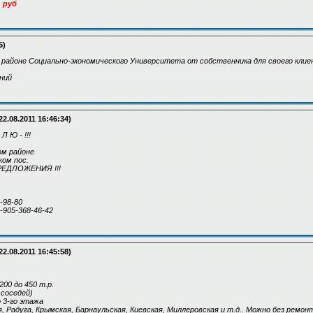
. руб
5)
в районе Социально-экономического Университета от собственника для своего кли
ений
22.08.2011 16:46:34)
 Л Ю - !!!
ком районе
ом пос.
ЕДЛОЖЕНИЯ !!!
9-98-80
8-905-368-46-42
22.08.2011 16:45:58)
200 до 450 т.р.
4 соседей)
о 3-го этажа
ая, Радуга, Крымская, Барнаульская, Киевская, Миллеровская и т.д.. Можно без ремон