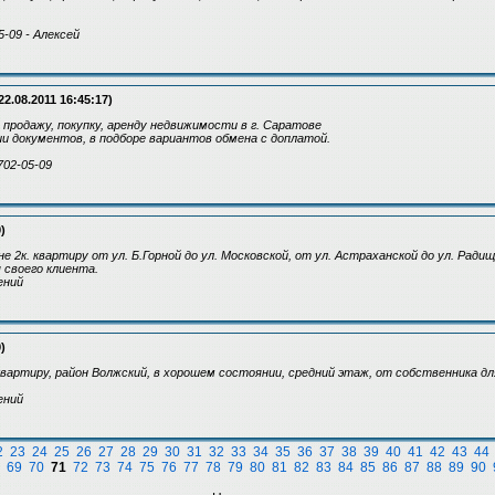
5-09 - Алексей
22.08.2011 16:45:17)
 продажу, покупку, аренду недвижимости в г. Саратове
 документов, в подборе вариантов обмена с доплатой.
702-05-09
)
е 2к. квартиру от ул. Б.Горной до ул. Московской, от ул. Астраханской до ул. Ради
 своего клиента.
ений
)
вартиру, район Волжский, в хорошем состоянии, средний этаж, от собственника для
ений
2
23
24
25
26
27
28
29
30
31
32
33
34
35
36
37
38
39
40
41
42
43
44
69
70
71
72
73
74
75
76
77
78
79
80
81
82
83
84
85
86
87
88
89
90