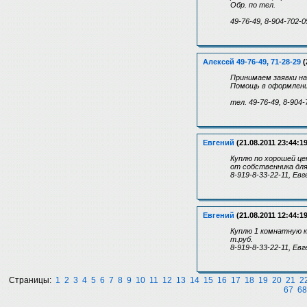
Обр. по тел.
49-76-49, 8-904-702-0
Алексей 49-76-49, 71-28-29
(
Принимаем заявки на
Помощь в оформлении
тел. 49-76-49, 8-904-
Евгений
(21.08.2011 23:44:19
Куплю по хорошей цен
от собственника для
8-919-8-33-22-11, Евг
Евгений
(21.08.2011 12:44:19
Куплю 1 комнатную к
т.руб.
8-919-8-33-22-11, Евг
Страницы:
1
2
3
4
5
6
7
8
9
10
11
12
13
14
15
16
17
18
19
20
21
2
67
68