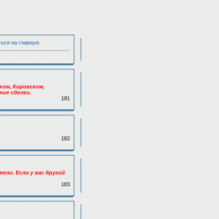
ться на главную
ком, Кировском,
ние сделки.
181
182
тели. Если у вас другой
183