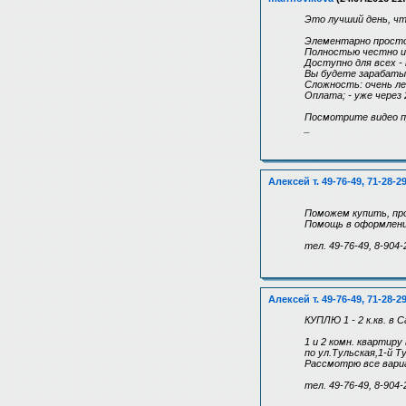
Это лучший день, ч
Элементарно просто
Полностью честно и 
Доступно для всех -
Вы будете зарабаты
Сложность: очень ле
Оплата; - уже через 
Посмотрите видео пре
_
Алексей т. 49-76-49, 71-28-2
Поможем купить, про
Помощь в оформлени
тел. 49-76-49, 8-904-
Алексей т. 49-76-49, 71-28-2
КУПЛЮ 1 - 2 к.кв. в 
1 и 2 комн. квартиру
по ул.Тульская,1-й Т
Рассмотрю все вари
тел. 49-76-49, 8-904-