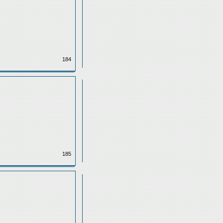
184
185