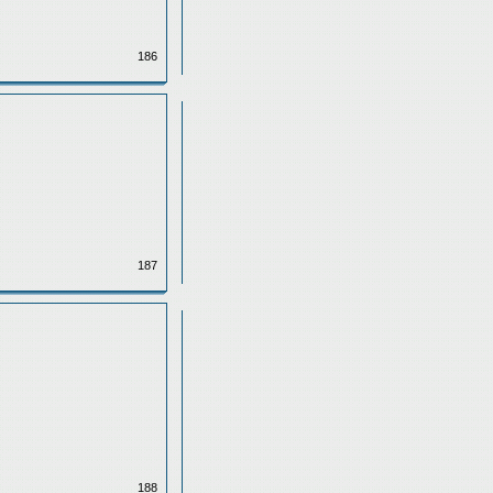
186
187
188