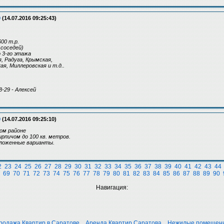
9
(14.07.2016 09:25:43)
600 т.р.
4 соседей)
о 3-го этажа
я, Радуга, Крымская,
ая, Миллеровская и т.д..
8-29 - Алексей
9
(14.07.2016 09:25:10)
ом районе
рпичом до 100 кв. метров.
ложенные варианты.
2
23
24
25
26
27
28
29
30
31
32
33
34
35
36
37
38
39
40
41
42
43
44
69
70
71
72
73
74
75
76
77
78
79
80
81
82
83
84
85
86
87
88
89
90
Навигация:
родажа Квартир в Саратове
Аренда Квартир Саратова
Нежилые помещен