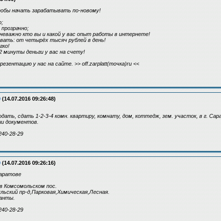
тобы начать зарабатывать по-новому!
;
прозрачно;
 неважно кто вы и какой у вас опыт работы в интернете!
вать: от четырёх тысяч рублей в день!
гко!
2 минуты деньги у вас на счету!
зентацию у нас на сайте. >> off.zarplatt(точка)ru <<
9
(14.07.2016 09:26:48)
дать, сдать 1-2-3-4 комн. квартиру, комнату, дом, коттедж, зем. участок, в г. Са
и документов.
240-28-29
9
(14.07.2016 09:26:16)
Саратове
 в Комсомольском пос.
ульский пр-д,Парковая,Химическая,Лесная.
анты.
240-28-29