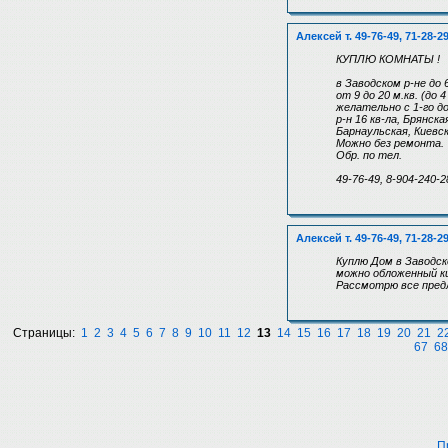
Алексей т. 49-76-49, 71-28-2
КУПЛЮ КОМНАТЫ !
в Заводском р-не до 
от 9 до 20 м.кв. (до 
желательно с 1-го д
р-н 16 кв-ла, Брянска
Барнаульская, Киевск
Можно без ремонта.
Обр. по тел.
49-76-49, 8-904-240-2
Алексей т. 49-76-49, 71-28-2
Куплю Дом в Заводск
можно обложенный ки
Рассмотрю все пред
Страницы:
1
2
3
4
5
6
7
8
9
10
11
12
13
14
15
16
17
18
19
20
21
2
67
68
П