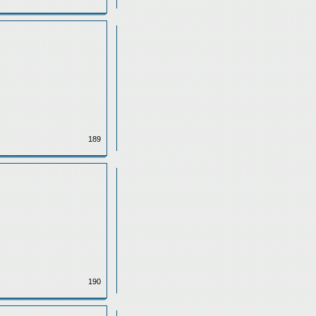
189
190