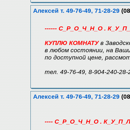
Алексей т. 49-76-49, 71-28-29
(08
------ С_Р_О_Ч_Н_О . К_У_П_
КУПЛЮ КОМНАТУ
в Заводск
в любом состоянии, на Ваши
по доступной цене, рассмо
тел. 49-76-49, 8-904-240-28-
Алексей т. 49-76-49, 71-28-29
(08
---- С_Р_О_Ч_Н_О . К_У_П_Л