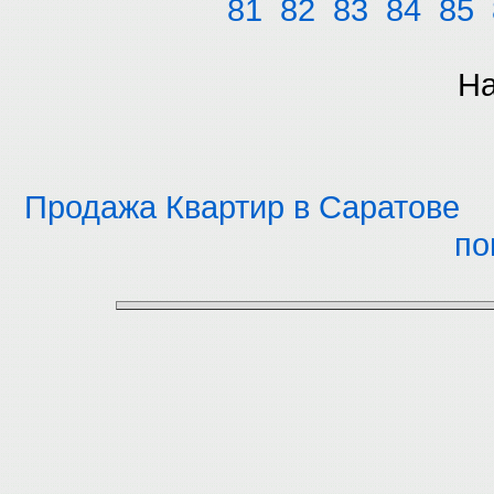
81
82
83
84
85
На
Продажа Квартир в Саратове
по