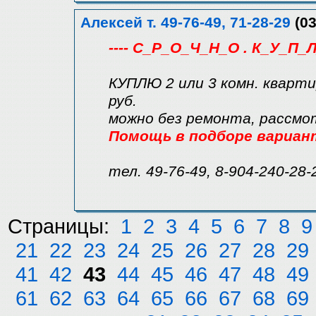
Алексей т. 49-76-49, 71-28-29
(03
---- С_Р_О_Ч_Н_О . К_У_П_Л
КУПЛЮ 2 или 3 комн. кварти
руб.
можно без ремонта, рассмо
Помощь в подборе вариан
тел. 49-76-49, 8-904-240-28-
Страницы:
1
2
3
4
5
6
7
8
9
21
22
23
24
25
26
27
28
29
41
42
43
44
45
46
47
48
49
61
62
63
64
65
66
67
68
69