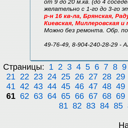
от 9 до 20 м.кв. (до 4 соседе
желательно с 1-го до 3-го 
р-н 16 кв-ла, Брянская, Ра
Киевская, Миллеровская и т
Можно без ремонта. Обр. по
49-76-49, 8-904-240-28-29 - 
Страницы:
1
2
3
4
5
6
7
8
9
21
22
23
24
25
26
27
28
29
41
42
43
44
45
46
47
48
49
61
62
63
64
65
66
67
68
69
81
82
83
84
85
На