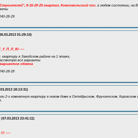
Строителей", 8-16-20-25 квартал, Комсомольский пос.
в любом состоянии, на В
ианты
240-28-29
26.03.2013 01:29:10)
К_У_П_Л_Ю ----
н. квартиру в Заводском районе на 1 этаже,
 рассмотрю все варианты
 вариантов обмена
240-28-29
.03.2013 18:13:31)
или 2-х комнатную квартиру в новом доме в Октябрьском, Фрунзенском, Кировском 
р.
9
(07.03.2013 23:41:11)
!! ----