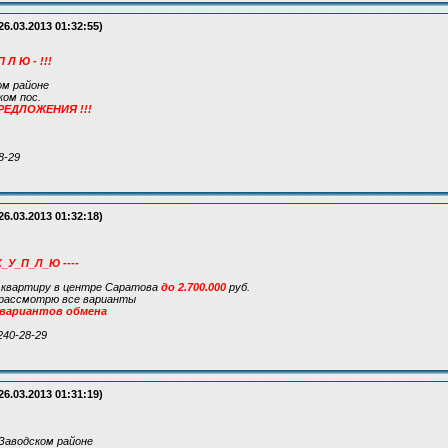
26.03.2013 01:32:55)
П Л Ю - !!!
ком районе
ом пос.
РЕДЛОЖЕНИЯ !!!
8-29
26.03.2013 01:32:18)
К_У_П_Л_Ю ----
. квартиру в центре Саратова
до 2.700.000
руб.
 рассмотрю все варианты
 вариантов обмена
240-28-29
26.03.2013 01:31:19)
Заводском районе