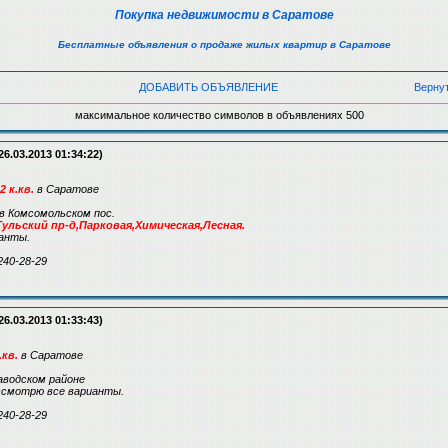
Покупка недвижимости в Саратове
Бесплатные объявления о продаже жилых квартир в Саратове
ДОБАВИТЬ ОБЪЯВЛЕНИЕ
Верну
максимальное количество символов в объявлениях 500
26.03.2013 01:34:22)
 к.кв.
в Саратове
 в Комсомольском пос.
 Тульский пр-д,Парковая,Химическая,Лесная.
анты.
240-28-29
26.03.2013 01:33:43)
кв.
в Саратове
Заводском районе
ассмотрю все варианты.
240-28-29