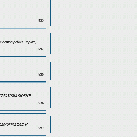
533
зиастов,район Шарика).
534
535
АССМОТРИМ ЛЮБЫЕ
536
20407702 ЕЛЕНА
537