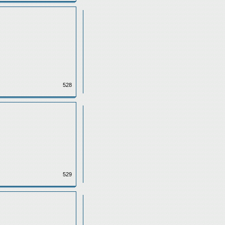
528
529