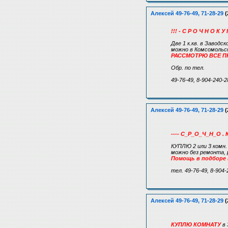
Алексей 49-76-49, 71-28-29
(
!!! - С Р О Ч Н О К У 
Две 1 к.кв. в Заводс
можно в Комсомольск
РАССМОТРЮ ВСЕ П
Обр. по тел.
49-76-49, 8-904-240-2
Алексей 49-76-49, 71-28-29
(
---- С_Р_О_Ч_Н_О . 
КУПЛЮ 2 или 3 комн
можно без ремонта,
Помощь в подборе
тел. 49-76-49, 8-904-
Алексей 49-76-49, 71-28-29
(
КУПЛЮ КОМНАТУ
в 