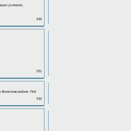
аших условиях,
530
531
и Волжском районе. Под
532