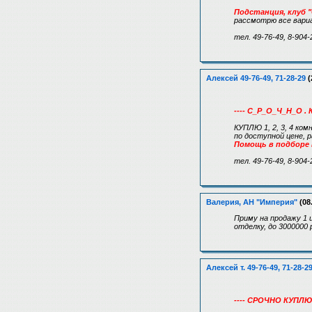
Подстанция, клуб "
рассмотрю все вар
тел. 49-76-49, 8-904-
Алексей 49-76-49, 71-28-29
(
---- С_Р_О_Ч_Н_О . 
КУПЛЮ 1, 2, 3, 4 ком
по доступной цене,
Помощь в подборе
тел. 49-76-49, 8-904-
Валерия, АН "Империя"
(08
Приму на продажу 1 
отделку, до 3000000 
Алексей т. 49-76-49, 71-28-2
---- СРОЧНО КУПЛЮ !