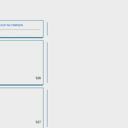
ться на главную
526
527