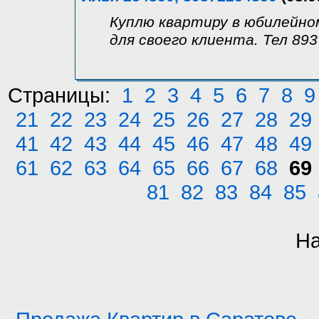
Куплю квартиру в юбилейно
для своего клиента. Тел 89
Страницы:
1
2
3
4
5
6
7
8
9
21
22
23
24
25
26
27
28
29
41
42
43
44
45
46
47
48
49
61
62
63
64
65
66
67
68
69
81
82
83
84
85
На