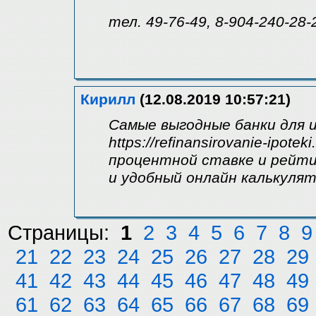
тел. 49-76-49, 8-904-240-28-
Кирилл
(12.08.2019 10:57:21)
Самые выгодные банки для 
https://refinansirovanie-ipote
процентной ставке и рейти
и удобный онлайн калькуля
Страницы:
1
2
3
4
5
6
7
8
9
21
22
23
24
25
26
27
28
29
41
42
43
44
45
46
47
48
49
61
62
63
64
65
66
67
68
69