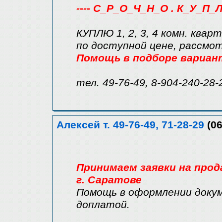
---- С_Р_О_Ч_Н_О . К_У_П_Л
КУПЛЮ 1, 2, 3, 4 комн. квар
по доступной цене, рассмо
Помощь в подборе вариан
тел. 49-76-49, 8-904-240-28-
Алексей т. 49-76-49, 71-28-29
(06
Принимаем заявки на прод
г. Саратове
Помощь в оформлении докум
доплатой.