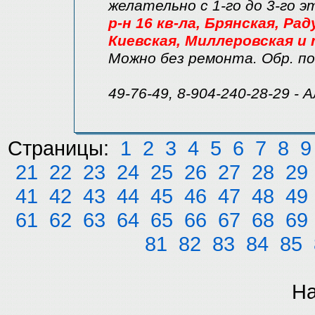
желательно с 1-го до 3-го 
р-н 16 кв-ла, Брянская, Ра
Киевская, Миллеровская и т
Можно без ремонта. Обр. по
49-76-49, 8-904-240-28-29 - 
Страницы:
1
2
3
4
5
6
7
8
9
21
22
23
24
25
26
27
28
29
41
42
43
44
45
46
47
48
49
61
62
63
64
65
66
67
68
69
81
82
83
84
85
На