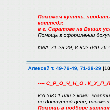
.
.
Поможем купить, продать, 
коттедж
в г. Саратове на Ваших ус
Помощь в оформлении доку
тел. 71-28-29, 8-902-040-76-
Алексей т. 49-76-49, 71-28-29
(10
---- С_Р_О_Ч_Н_О . К_У_П_Л
КУПЛЮ 1 или 2 комн. кварти
по доступной цене, рассмо
Помощь в подборе вариан