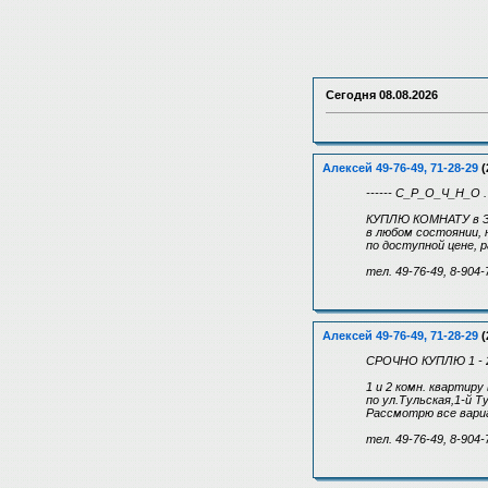
Сегодня
08.08.2026
Алексей 49-76-49, 71-28-29
(
------ С_Р_О_Ч_Н_О .
КУПЛЮ КОМНАТУ в З
в любом состоянии, 
по доступной цене,
тел. 49-76-49, 8-904-
Алексей 49-76-49, 71-28-29
(
СРОЧНО КУПЛЮ 1 - 2 
1 и 2 комн. квартиру
по ул.Тульская,1-й Т
Рассмотрю все вари
тел. 49-76-49, 8-904-