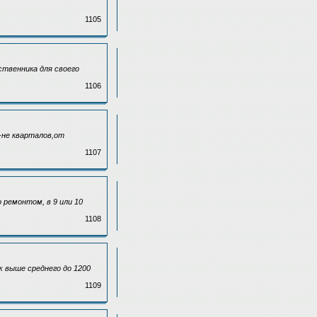
1105
ственника для своего
1106
р-не кварталов,от
1107
о ремонтом, в 9 или 10
1108
ж выше среднего до 1200
1109