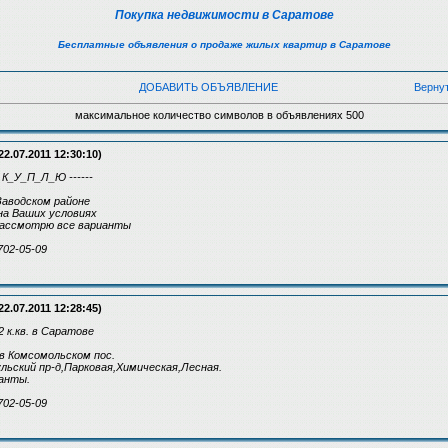
Покупка недвижимости в Саратове
Бесплатные объявления о продаже жилых квартир в Саратове
ДОБАВИТЬ ОБЪЯВЛЕНИЕ
Верну
максимальное количество символов в объявлениях 500
22.07.2011 12:30:10)
 К_У_П_Л_Ю ------
аводском районе
на Ваших условиях
 рассмотрю все варианты
702-05-09
22.07.2011 12:28:45)
к.кв. в Саратове
 в Комсомольском пос.
ульский пр-д,Парковая,Химическая,Лесная.
анты.
702-05-09