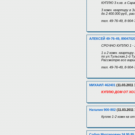
КУПЛЮ 3 к.кв. в Сар
3 комн. квартиру в 
до 2.400.000 руб., р
тел. 49-76-49, 8-904-
АЛЕКСЕЙ 49-76-49, 8904702
СРОЧНО КУПЛЮ 1 - 2 
1 и 2 комн. квартиру
по ул.Тульская,1-й Т
Рассмотрю все вари
тел. 49-76-49, 8-904-
МИХАИЛ 462401
(11.03.2011 
КУПЛЮ ДОМ ОТ ХОЗ
Наталия 900-802
(11.03.2011 
Куплю 1-2 комн кв о
Собур Мухтарович 24 95 85