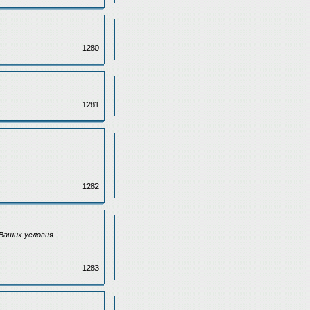
1280
1281
1282
 Ваших условия.
1283