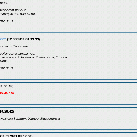
атове
Заводском районе
ассмотрю все варианты.
702-05-09
0509
(12.03.2011 00:39:39)
к.кв. в Саратове
 в Комсомольском пос.
ульский пр-д,Парковая,Химическая,Лесная.
анты.
702-05-09
11:00:45)
ЯИНА!!!
10:28:42)
т хозяина Горпарк, Улеши, Магистраль
(11.03.2011 08:17:01)