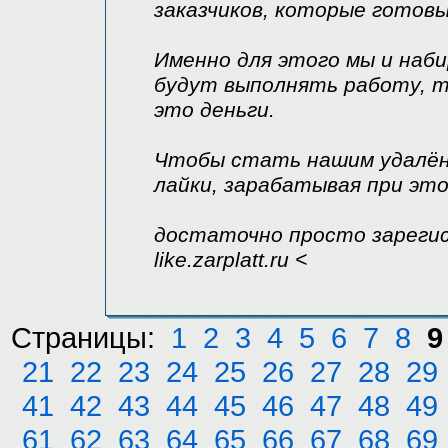
заказчиков, которые готов
Именно для этого мы и наб
будут выполнять работу, т
это деньги.
Чтобы стать нашим удалён
лайки, зарабатывая при это
достаточно просто зарегис
like.zarplatt.ru <
Страницы:
1
2
3
4
5
6
7
8
9
21
22
23
24
25
26
27
28
29
41
42
43
44
45
46
47
48
49
61
62
63
64
65
66
67
68
69