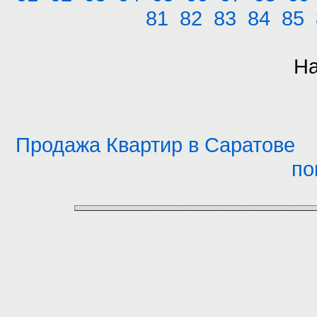
81
82
83
84
85
На
Продажа Квартир в Саратове
по