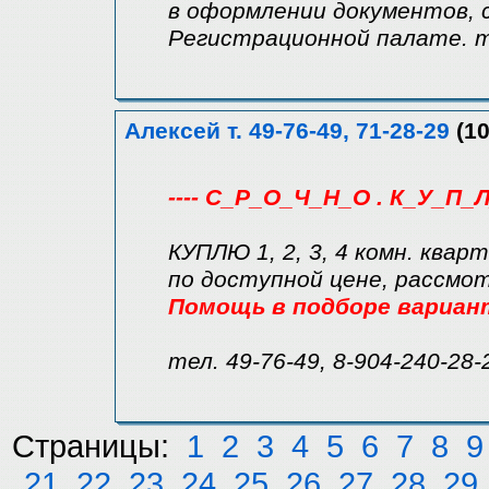
в оформлении документов, 
Регистрационной палате. те
Алексей т. 49-76-49, 71-28-29
(10
---- С_Р_О_Ч_Н_О . К_У_П_Л
КУПЛЮ 1, 2, 3, 4 комн. квар
по доступной цене, рассмо
Помощь в подборе вариан
тел. 49-76-49, 8-904-240-28-
Страницы:
1
2
3
4
5
6
7
8
9
21
22
23
24
25
26
27
28
29