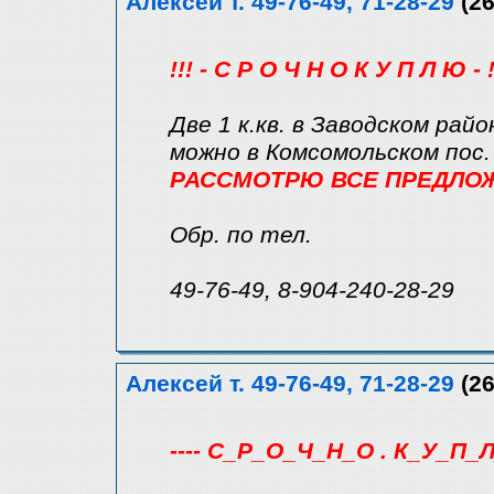
Алексей т. 49-76-49, 71-28-29
(26
!!! - С Р О Ч Н О К У П Л Ю - !
Две 1 к.кв. в Заводском райо
можно в Комсомольском пос.
РАССМОТРЮ ВСЕ ПРЕДЛОЖЕ
Обр. по тел.
49-76-49, 8-904-240-28-29
Алексей т. 49-76-49, 71-28-29
(26
---- С_Р_О_Ч_Н_О . К_У_П_Л