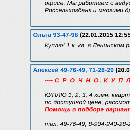
офисе. Мы работаем с веду
Россельхозбанк и многими д
Ольга 93-47-98
(22.01.2015 12:55
Куплю! 1 к. кв. в Ленинском 
Алексей 49-76-49, 71-28-29
(20.0
---- С_Р_О_Ч_Н_О . К_У_П_Л
КУПЛЮ 1, 2, 3, 4 комн. квар
по доступной цене, рассмо
Помощь в подборе вариан
тел. 49-76-49, 8-904-240-28-