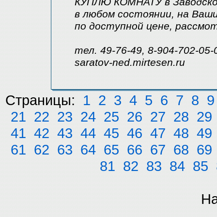
КУПЛЮ КОМНАТУ в Заводско
в любом состоянии, на Ваши
по доступной цене, рассмо
тел. 49-76-49, 8-904-702-05-
saratov-ned.mirtesen.ru
Страницы:
1
2
3
4
5
6
7
8
9
21
22
23
24
25
26
27
28
29
41
42
43
44
45
46
47
48
49
61
62
63
64
65
66
67
68
69
81
82
83
84
85
На