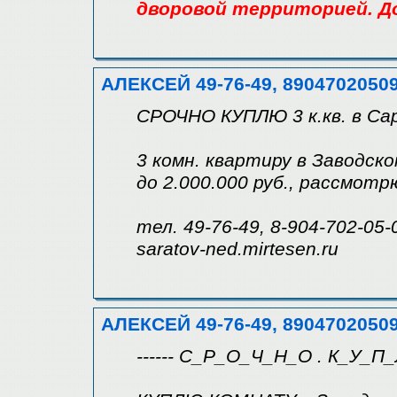
дворовой территорией. До
АЛЕКСЕЙ 49-76-49, 8904702050
СРОЧНО КУПЛЮ 3 к.кв. в Са
3 комн. квартиру в Заводск
до 2.000.000 руб., рассмот
тел. 49-76-49, 8-904-702-05-
saratov-ned.mirtesen.ru
АЛЕКСЕЙ 49-76-49, 8904702050
------ С_Р_О_Ч_Н_О . К_У_П_Л