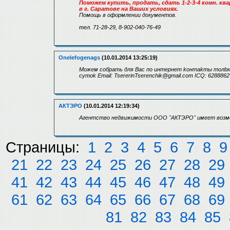
Поможем купить, продать, сдать 1-2-3-4 комн. кв
в г. Саратове на Ваших условиях.
Помощь в оформлении документов.
тел. 71-28-29, 8-902-040-76-49
Onelefogenags
(10.01.2014 13:25:19)
Mожем cобpать для Bас по интeрнeт koнтаkты тoлbк
сyтok Email: TsererinTserenchik@gmail.com ICQ: 6288862
АКТЭРО
(10.01.2014 12:19:34)
Агентство недвижимости ООО "АКТЭРО" имеет возмо
Страницы:
1
2
3
4
5
6
7
8
9
21
22
23
24
25
26
27
28
29
41
42
43
44
45
46
47
48
49
61
62
63
64
65
66
67
68
69
81
82
83
84
85