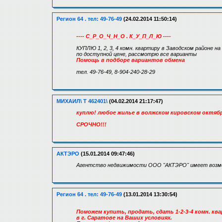
Регион 64 . тел: 49-76-49
(24.02.2014 11:50:14)
---- С_Р_О_Ч_Н_О . К_У_П_Л_Ю ----
КУПЛЮ 1, 2, 3, 4 комн. квартиру в Заводском районе на
по доступной цене, рассмотрю все варианты
Помощь в подборе вариантов обмена
тел. 49-76-49, 8-904-240-28-29
МИХАИЛ\ Т 462401\
(04.02.2014 21:17:47)
куплю! любое жилье в волжском кировском октяб
СРОЧНО!!!
АКТЭРО
(15.01.2014 09:47:46)
Агентство недвижимости ООО "АКТЭРО" имеет возмо
Регион 64 . тел: 49-76-49
(13.01.2014 13:30:54)
Поможем купить, продать, сдать 1-2-3-4 комн. кв
в г. Саратове на Ваших условиях.