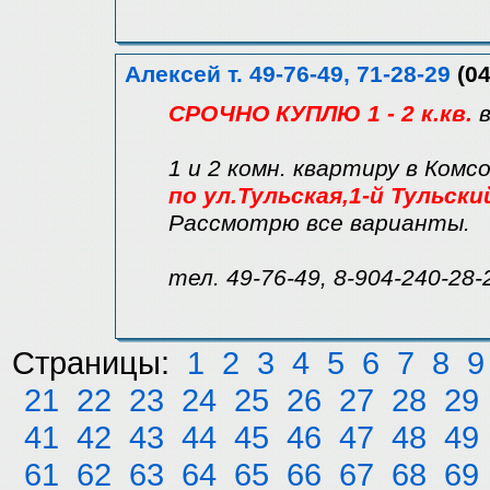
Алексей т. 49-76-49, 71-28-29
(04
СРОЧНО КУПЛЮ 1 - 2 к.кв.
1 и 2 комн. квартиру в Комс
по ул.Тульская,1-й Тульск
Рассмотрю все варианты.
тел. 49-76-49, 8-904-240-28-
Страницы:
1
2
3
4
5
6
7
8
9
21
22
23
24
25
26
27
28
29
41
42
43
44
45
46
47
48
49
61
62
63
64
65
66
67
68
69