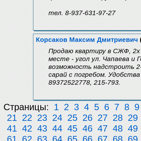
тел. 8-937-631-97-27
Корсаков Максим Дмитриевич
Продаю квартиру в СЖФ, 2х 
месте - угол ул. Чапаева и 
возможность надстроить 2-
сарай с погребом. Удобства 
89372522778, 215-793.
Страницы:
1
2
3
4
5
6
7
8
9
21
22
23
24
25
26
27
28
29
41
42
43
44
45
46
47
48
49
61
62
63
64
65
66
67
68
69