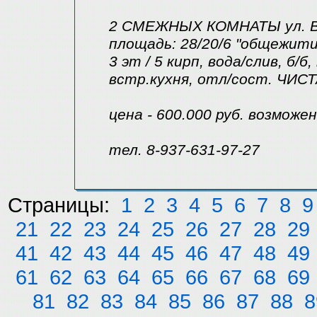
2 СМЕЖНЫХ КОМНАТЫ ул. Ва
площадь: 28/20/6 "общежити
3 эт / 5 кирп, вода/слив, б/б
встр.кухня, отл/сост. ЧИС
цена - 600.000 руб. возможе
тел. 8-937-631-97-27
Страницы:
1
2
3
4
5
6
7
8
9
21
22
23
24
25
26
27
28
29
41
42
43
44
45
46
47
48
49
61
62
63
64
65
66
67
68
69
81
82
83
84
85
86
87
88
8