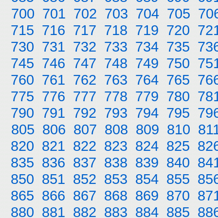
700
701
702
703
704
705
70
715
716
717
718
719
720
72
730
731
732
733
734
735
73
745
746
747
748
749
750
75
760
761
762
763
764
765
76
775
776
777
778
779
780
78
790
791
792
793
794
795
79
805
806
807
808
809
810
81
820
821
822
823
824
825
82
835
836
837
838
839
840
84
850
851
852
853
854
855
85
865
866
867
868
869
870
87
880
881
882
883
884
885
88