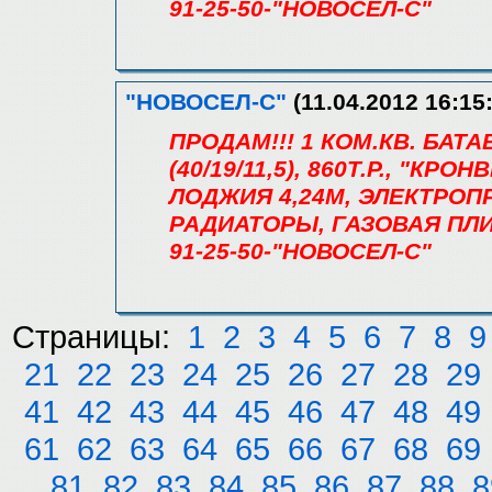
91-25-50-"НОВОСЕЛ-С"
"НОВОСЕЛ-С"
(11.04.2012 16:15
ПРОДАМ!!! 1 КОМ.КВ. БАТА
(40/19/11,5), 860Т.Р., "КРО
ЛОДЖИЯ 4,24М, ЭЛЕКТРОП
РАДИАТОРЫ, ГАЗОВАЯ ПЛИ
91-25-50-"НОВОСЕЛ-С"
Страницы:
1
2
3
4
5
6
7
8
9
21
22
23
24
25
26
27
28
29
41
42
43
44
45
46
47
48
49
61
62
63
64
65
66
67
68
69
81
82
83
84
85
86
87
88
8