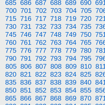
685
686
687
688
689
690
69
700
701
702
703
704
705
70
715
716
717
718
719
720
72
730
731
732
733
734
735
73
745
746
747
748
749
750
75
760
761
762
763
764
765
76
775
776
777
778
779
780
78
790
791
792
793
794
795
79
805
806
807
808
809
810
81
820
821
822
823
824
825
82
835
836
837
838
839
840
84
850
851
852
853
854
855
85
865
866
867
868
869
870
87