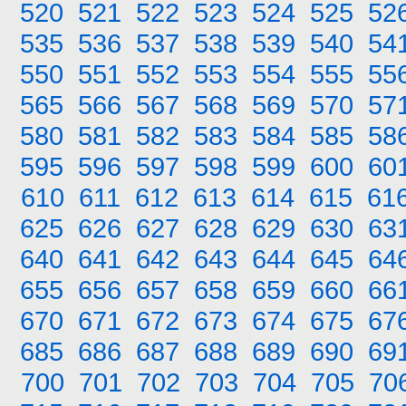
520
521
522
523
524
525
52
535
536
537
538
539
540
54
550
551
552
553
554
555
55
565
566
567
568
569
570
57
580
581
582
583
584
585
58
595
596
597
598
599
600
60
610
611
612
613
614
615
61
625
626
627
628
629
630
63
640
641
642
643
644
645
64
655
656
657
658
659
660
66
670
671
672
673
674
675
67
685
686
687
688
689
690
69
700
701
702
703
704
705
70