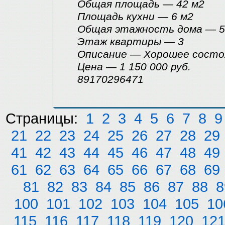
Общая площадь — 42 м2
Площадь кухни — 6 м2
Общая этажность дома — 5
Этаж квартиры — 3
Описание — Хорошее состоян
Цена — 1 150 000 руб.
89170296471
Страницы:
1
2
3
4
5
6
7
8
9
21
22
23
24
25
26
27
28
29
41
42
43
44
45
46
47
48
49
61
62
63
64
65
66
67
68
69
81
82
83
84
85
86
87
88
8
100
101
102
103
104
105
10
115
116
117
118
119
120
12