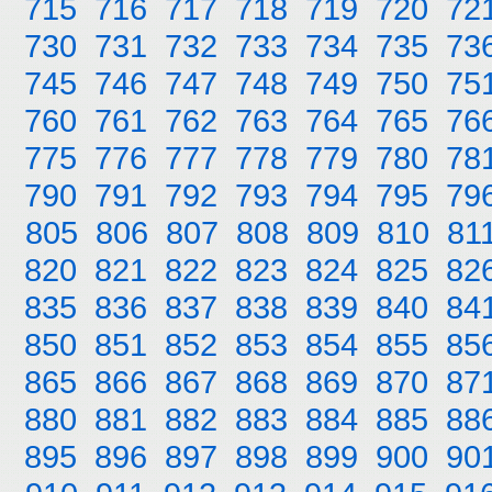
715
716
717
718
719
720
72
730
731
732
733
734
735
73
745
746
747
748
749
750
75
760
761
762
763
764
765
76
775
776
777
778
779
780
78
790
791
792
793
794
795
79
805
806
807
808
809
810
81
820
821
822
823
824
825
82
835
836
837
838
839
840
84
850
851
852
853
854
855
85
865
866
867
868
869
870
87
880
881
882
883
884
885
88
895
896
897
898
899
900
90