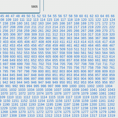
5805
45
46
47
48
49
50
51
52
53
54
55
56
57
58
59
60
61
62
63
64
65
66
108
109
110
111
112
113
114
115
116
117
118
119
120
121
122
123
124
7
158
159
160
161
162
163
164
165
166
167
168
169
170
171
172
173
6
207
208
209
210
211
212
213
214
215
216
217
218
219
220
221
222
5
256
257
258
259
260
261
262
263
264
265
266
267
268
269
270
271
4
305
306
307
308
309
310
311
312
313
314
315
316
317
318
319
320
3
354
355
356
357
358
359
360
361
362
363
364
365
366
367
368
369
2
403
404
405
406
407
408
409
410
411
412
413
414
415
416
417
418
1
452
453
454
455
456
457
458
459
460
461
462
463
464
465
466
467
0
501
502
503
504
505
506
507
508
509
510
511
512
513
514
515
516
9
550
551
552
553
554
555
556
557
558
559
560
561
562
563
564
565
8
599
600
601
602
603
604
605
606
607
608
609
610
611
612
613
614
7
648
649
650
651
652
653
654
655
656
657
658
659
660
661
662
663
6
697
698
699
700
701
702
703
704
705
706
707
708
709
710
711
712
5
746
747
748
749
750
751
752
753
754
755
756
757
758
759
760
761
4
795
796
797
798
799
800
801
802
803
804
805
806
807
808
809
810
3
844
845
846
847
848
849
850
851
852
853
854
855
856
857
858
859
2
893
894
895
896
897
898
899
900
901
902
903
904
905
906
907
908
1
942
943
944
945
946
947
948
949
950
951
952
953
954
955
956
957
90
991
992
993
994
995
996
997
998
999
1000
1001
1002
1003
1004
1031
1032
1033
1034
1035
1036
1037
1038
1039
1040
1041
1042
1043
1070
1071
1072
1073
1074
1075
1076
1077
1078
1079
1080
1081
1082
109
1110
1111
1112
1113
1114
1115
1116
1117
1118
1119
1120
1121
1122
9
1150
1151
1152
1153
1154
1155
1156
1157
1158
1159
1160
1161
1162
9
1190
1191
1192
1193
1194
1195
1196
1197
1198
1199
1200
1201
1202
1229
1230
1231
1232
1233
1234
1235
1236
1237
1238
1239
1240
1241
1268
1269
1270
1271
1272
1273
1274
1275
1276
1277
1278
1279
1280
1307
1308
1309
1310
1311
1312
1313
1314
1315
1316
1317
1318
1319