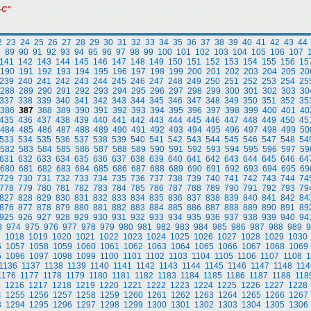
-С"
2
23
24
25
26
27
28
29
30
31
32
33
34
35
36
37
38
39
40
41
42
43
44
8
89
90
91
92
93
94
95
96
97
98
99
100
101
102
103
104
105
106
107
141
142
143
144
145
146
147
148
149
150
151
152
153
154
155
156
15
190
191
192
193
194
195
196
197
198
199
200
201
202
203
204
205
20
239
240
241
242
243
244
245
246
247
248
249
250
251
252
253
254
25
288
289
290
291
292
293
294
295
296
297
298
299
300
301
302
303
30
337
338
339
340
341
342
343
344
345
346
347
348
349
350
351
352
35
386
387
388
389
390
391
392
393
394
395
396
397
398
399
400
401
40
435
436
437
438
439
440
441
442
443
444
445
446
447
448
449
450
45
484
485
486
487
488
489
490
491
492
493
494
495
496
497
498
499
50
533
534
535
536
537
538
539
540
541
542
543
544
545
546
547
548
54
582
583
584
585
586
587
588
589
590
591
592
593
594
595
596
597
59
631
632
633
634
635
636
637
638
639
640
641
642
643
644
645
646
64
680
681
682
683
684
685
686
687
688
689
690
691
692
693
694
695
69
729
730
731
732
733
734
735
736
737
738
739
740
741
742
743
744
74
778
779
780
781
782
783
784
785
786
787
788
789
790
791
792
793
79
827
828
829
830
831
832
833
834
835
836
837
838
839
840
841
842
84
876
877
878
879
880
881
882
883
884
885
886
887
888
889
890
891
89
925
926
927
928
929
930
931
932
933
934
935
936
937
938
939
940
94
3
974
975
976
977
978
979
980
981
982
983
984
985
986
987
988
989
9
7
1018
1019
1020
1021
1022
1023
1024
1025
1026
1027
1028
1029
1030
6
1057
1058
1059
1060
1061
1062
1063
1064
1065
1066
1067
1068
1069
5
1096
1097
1098
1099
1100
1101
1102
1103
1104
1105
1106
1107
1108
1
1136
1137
1138
1139
1140
1141
1142
1143
1144
1145
1146
1147
1148
114
1176
1177
1178
1179
1180
1181
1182
1183
1184
1185
1186
1187
1188
118
5
1216
1217
1218
1219
1220
1221
1222
1223
1224
1225
1226
1227
1228
4
1255
1256
1257
1258
1259
1260
1261
1262
1263
1264
1265
1266
1267
3
1294
1295
1296
1297
1298
1299
1300
1301
1302
1303
1304
1305
1306