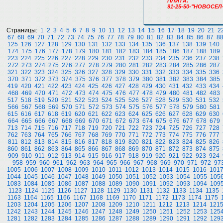
ПЛИТА.
91-25-50-"НОВОСЕЛ
Страницы:
1
2
3
4
5
6
7
8
9
10
11
12
13
14
15
16
17
18
19
20
21
2
67
68
69
70
71
72
73
74
75
76
77
78
79
80
81
82
83
84
85
86
87
8
125
126
127
128
129
130
131
132
133
134
135
136
137
138
139
140
174
175
176
177
178
179
180
181
182
183
184
185
186
187
188
189
223
224
225
226
227
228
229
230
231
232
233
234
235
236
237
238
272
273
274
275
276
277
278
279
280
281
282
283
284
285
286
287
321
322
323
324
325
326
327
328
329
330
331
332
333
334
335
336
370
371
372
373
374
375
376
377
378
379
380
381
382
383
384
385
419
420
421
422
423
424
425
426
427
428
429
430
431
432
433
434
468
469
470
471
472
473
474
475
476
477
478
479
480
481
482
483
517
518
519
520
521
522
523
524
525
526
527
528
529
530
531
532
566
567
568
569
570
571
572
573
574
575
576
577
578
579
580
581
615
616
617
618
619
620
621
622
623
624
625
626
627
628
629
630
664
665
666
667
668
669
670
671
672
673
674
675
676
677
678
679
713
714
715
716
717
718
719
720
721
722
723
724
725
726
727
728
762
763
764
765
766
767
768
769
770
771
772
773
774
775
776
777
811
812
813
814
815
816
817
818
819
820
821
822
823
824
825
826
860
861
862
863
864
865
866
867
868
869
870
871
872
873
874
875
909
910
911
912
913
914
915
916
917
918
919
920
921
922
923
924
958
959
960
961
962
963
964
965
966
967
968
969
970
971
972
97
1005
1006
1007
1008
1009
1010
1011
1012
1013
1014
1015
1016
101
1044
1045
1046
1047
1048
1049
1050
1051
1052
1053
1054
1055
105
1083
1084
1085
1086
1087
1088
1089
1090
1091
1092
1093
1094
109
1123
1124
1125
1126
1127
1128
1129
1130
1131
1132
1133
1134
1135
1163
1164
1165
1166
1167
1168
1169
1170
1171
1172
1173
1174
1175
1203
1204
1205
1206
1207
1208
1209
1210
1211
1212
1213
1214
121
1242
1243
1244
1245
1246
1247
1248
1249
1250
1251
1252
1253
125
1281
1282
1283
1284
1285
1286
1287
1288
1289
1290
1291
1292
129