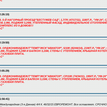
-С"
2:26:10)
. 5-Й НАГОРНЫЙ ПРОЕЗД/"БЕСТУЖЕВ САД", 1,7/7К (47/17/11), 1180Т.Р., "УМ-24"
РОБ 2,9М, ЛОДЖИЯ 3,24М, УТЕПЛЕННЫЙ ФАСАД, ИНДИВИДУАЛЬНОЕ ОТОПЛЕНИ
ОМПЛЕКС ИЗ 9 ДОМОВ!!!
-С"
2:19:50)
. ОРДЖОНИКИДЗЕ/К/Т"ТЕМП"/ЖСК"АВИАТОР", 5/10К (82/44/14), 2190Т.Р.,"УМ-24", 
,6М, ЛОДЖИЯ 3,24М И БАЛКОН 3,15М, СТЕНЫ С УТЕПЛЕНИЕМ, КРЫШНАЯ КОТ
 ГАЗОВАЯ ПЛИТА.
-С"
2:05:29)
. ОРДЖОНИКИДЗЕ/К/Т"ТЕМП"/ЖСК"АВИАТОР", СР/10К (74/34/11), 1950Т.Р.,"УМ-24",
,4М, ЛОДЖИЯ 6,6М И БАЛКОН 3,15М, СТЕНЫ С УТЕПЛЕНИЕМ, КРЫШНАЯ КОТЕ
 ГАЗОВАЯ ПЛИТА.
-С"
1:56:41)
ул. Международная (3-я Дачная) 4/4 К. 46/32/15 ЕВРОРЕМОНТ. Все оставляют. СРОЧНО