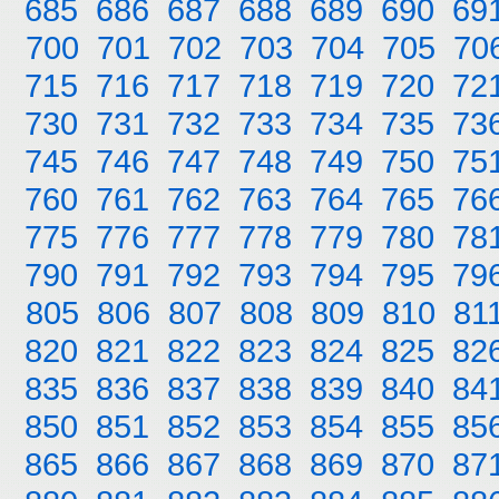
685
686
687
688
689
690
69
700
701
702
703
704
705
70
715
716
717
718
719
720
72
730
731
732
733
734
735
73
745
746
747
748
749
750
75
760
761
762
763
764
765
76
775
776
777
778
779
780
78
790
791
792
793
794
795
79
805
806
807
808
809
810
81
820
821
822
823
824
825
82
835
836
837
838
839
840
84
850
851
852
853
854
855
85
865
866
867
868
869
870
87