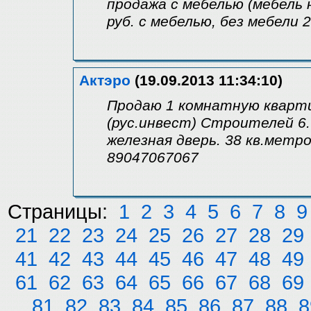
продажа с мебелью (мебель 
руб. с мебелью, без мебели 
Актэро
(19.09.2013 11:34:10)
Продаю 1 комнатную кварти
(рус.инвест) Строителей 6.
железная дверь. 38 кв.метро
89047067067
Страницы:
1
2
3
4
5
6
7
8
9
21
22
23
24
25
26
27
28
29
41
42
43
44
45
46
47
48
49
61
62
63
64
65
66
67
68
69
81
82
83
84
85
86
87
88
8