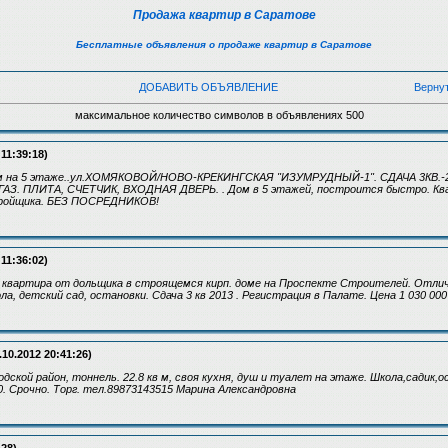
Продажа квартир в Саратове
Бесплатные объявления о продаже квартир в Саратове
ДОБАВИТЬ ОБЪЯВЛЕНИЕ
Верну
максимальное количество символов в объявлениях 500
 11:39:18)
оном на 5 этаже..ул.ХОМЯКОВОЙ/НОВО-КРЕКИНГСКАЯ "ИЗУМРУДНЫЙ-1". СДАЧА 3КВ.-2
АЗ. ПЛИТА, СЧЕТЧИК, ВХОДНАЯ ДВЕРЬ. . Дом в 5 этажей, построится быстро. Ква
тройщика. БЕЗ ПОСРЕДНИКОВ!
 11:36:02)
к квартира от дольщика в строящемся кирп. доме на Проспекте Строителей. Отли
ла, детский сад, остановки. Сдача 3 кв 2013 . Регистрация в Палате. Цена 1 030 000
.10.2012 20:41:26)
дской район, тоннель. 22.8 кв м, своя кухня, душ и туалет на этаже. Школа,садик,
0. Срочно. Торг. тел.89873143515 Марина Александровна