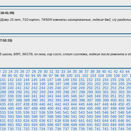
 18:41:39)
Дому 15 лет, 7/10 кирпич, 74/50/9 комнаты изолированные, лоджия-6м2, с/у раздел
7:52:15)
5 школа, 8/9П, 34/17/9, пл окна, хор сост, сплит система, лоджия после ремонта в 
2
23
24
25
26
27
28
29
30
31
32
33
34
35
36
37
38
39
40
41
42
43
44
8
89
90
91
92
93
94
95
96
97
98
99
100
101
102
103
104
105
106
107
141
142
143
144
145
146
147
148
149
150
151
152
153
154
155
156
15
190
191
192
193
194
195
196
197
198
199
200
201
202
203
204
205
20
239
240
241
242
243
244
245
246
247
248
249
250
251
252
253
254
25
288
289
290
291
292
293
294
295
296
297
298
299
300
301
302
303
30
337
338
339
340
341
342
343
344
345
346
347
348
349
350
351
352
35
386
387
388
389
390
391
392
393
394
395
396
397
398
399
400
401
40
435
436
437
438
439
440
441
442
443
444
445
446
447
448
449
450
45
484
485
486
487
488
489
490
491
492
493
494
495
496
497
498
499
50
533
534
535
536
537
538
539
540
541
542
543
544
545
546
547
548
54
582
583
584
585
586
587
588
589
590
591
592
593
594
595
596
597
59
631
632
633
634
635
636
637
638
639
640
641
642
643
644
645
646
64
680
681
682
683
684
685
686
687
688
689
690
691
692
693
694
695
69
729
730
731
732
733
734
735
736
737
738
739
740
741
742
743
744
74