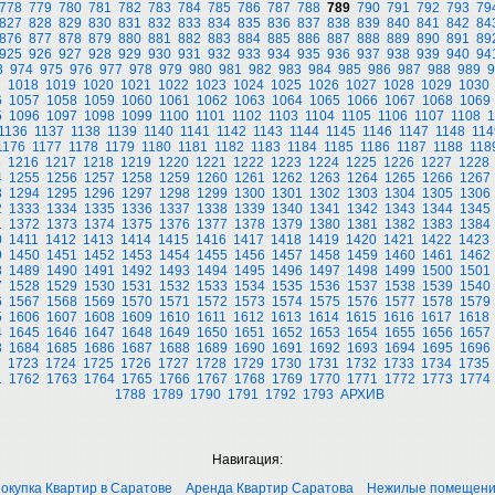
778
779
780
781
782
783
784
785
786
787
788
789
790
791
792
793
79
827
828
829
830
831
832
833
834
835
836
837
838
839
840
841
842
84
876
877
878
879
880
881
882
883
884
885
886
887
888
889
890
891
89
925
926
927
928
929
930
931
932
933
934
935
936
937
938
939
940
94
3
974
975
976
977
978
979
980
981
982
983
984
985
986
987
988
989
9
7
1018
1019
1020
1021
1022
1023
1024
1025
1026
1027
1028
1029
1030
6
1057
1058
1059
1060
1061
1062
1063
1064
1065
1066
1067
1068
1069
5
1096
1097
1098
1099
1100
1101
1102
1103
1104
1105
1106
1107
1108
1
1136
1137
1138
1139
1140
1141
1142
1143
1144
1145
1146
1147
1148
114
1176
1177
1178
1179
1180
1181
1182
1183
1184
1185
1186
1187
1188
118
5
1216
1217
1218
1219
1220
1221
1222
1223
1224
1225
1226
1227
1228
4
1255
1256
1257
1258
1259
1260
1261
1262
1263
1264
1265
1266
1267
3
1294
1295
1296
1297
1298
1299
1300
1301
1302
1303
1304
1305
1306
2
1333
1334
1335
1336
1337
1338
1339
1340
1341
1342
1343
1344
1345
1
1372
1373
1374
1375
1376
1377
1378
1379
1380
1381
1382
1383
1384
0
1411
1412
1413
1414
1415
1416
1417
1418
1419
1420
1421
1422
1423
9
1450
1451
1452
1453
1454
1455
1456
1457
1458
1459
1460
1461
1462
8
1489
1490
1491
1492
1493
1494
1495
1496
1497
1498
1499
1500
1501
7
1528
1529
1530
1531
1532
1533
1534
1535
1536
1537
1538
1539
1540
6
1567
1568
1569
1570
1571
1572
1573
1574
1575
1576
1577
1578
1579
5
1606
1607
1608
1609
1610
1611
1612
1613
1614
1615
1616
1617
1618
4
1645
1646
1647
1648
1649
1650
1651
1652
1653
1654
1655
1656
1657
3
1684
1685
1686
1687
1688
1689
1690
1691
1692
1693
1694
1695
1696
2
1723
1724
1725
1726
1727
1728
1729
1730
1731
1732
1733
1734
1735
1
1762
1763
1764
1765
1766
1767
1768
1769
1770
1771
1772
1773
1774
1788
1789
1790
1791
1792
1793
АРХИВ
Навигация:
окупка Квартир в Саратове
Аренда Квартир Саратова
Нежилые помещен