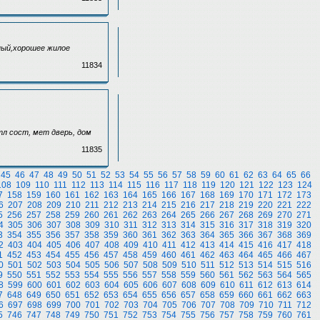
ьный,хорошее жилое
11834
отл сост, мет дверь, дом
11835
45
46
47
48
49
50
51
52
53
54
55
56
57
58
59
60
61
62
63
64
65
66
108
109
110
111
112
113
114
115
116
117
118
119
120
121
122
123
124
7
158
159
160
161
162
163
164
165
166
167
168
169
170
171
172
173
6
207
208
209
210
211
212
213
214
215
216
217
218
219
220
221
222
5
256
257
258
259
260
261
262
263
264
265
266
267
268
269
270
271
4
305
306
307
308
309
310
311
312
313
314
315
316
317
318
319
320
3
354
355
356
357
358
359
360
361
362
363
364
365
366
367
368
369
2
403
404
405
406
407
408
409
410
411
412
413
414
415
416
417
418
1
452
453
454
455
456
457
458
459
460
461
462
463
464
465
466
467
0
501
502
503
504
505
506
507
508
509
510
511
512
513
514
515
516
9
550
551
552
553
554
555
556
557
558
559
560
561
562
563
564
565
8
599
600
601
602
603
604
605
606
607
608
609
610
611
612
613
614
7
648
649
650
651
652
653
654
655
656
657
658
659
660
661
662
663
6
697
698
699
700
701
702
703
704
705
706
707
708
709
710
711
712
5
746
747
748
749
750
751
752
753
754
755
756
757
758
759
760
761