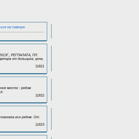
ться на главную
013Г., РЕГПАЛАТА, ПЛ.
ртира от дольщика, цена,
11821
чное место - рядом
 р.
11822
остановка все рядом. От
11823