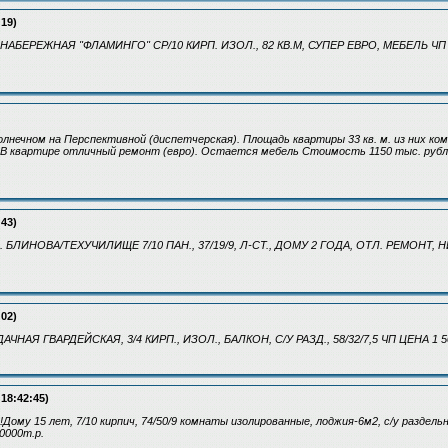
:19)
АБЕРЕЖНАЯ "ФЛАМИНГО" СР/10 КИРП. ИЗОЛ., 82 КВ.М, СУПЕР ЕВРО, МЕБЕЛЬ ЧП ЦЕ
 Солнечном на Перспективной (диспетчерская). Площадь квартиры 33 кв. м. из них ко
. В квартире отличный ремонт (евро). Остается мебель Стоимость 1150 тыс. рубле
:43)
 БЛИНОВА/ТЕХУЧИЛИЩЕ 7/10 ПАН., 37/19/9, Л-СТ., ДОМУ 2 ГОДА, ОТЛ. РЕМОНТ, 
:02)
ЧНАЯ ГВАРДЕЙСКАЯ, 3/4 КИРП., ИЗОЛ., БАЛКОН, С/У РАЗД., 58/32/7,5 ЧП ЦЕНА 1 5
 18:42:45)
Дому 15 лет, 7/10 кирпич, 74/50/9 комнаты изолированные, лоджия-6м2, с/у раздел
0000т.р.