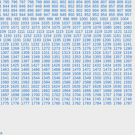
4
795
796
797
798
799
800
801
802
803
804
805
806
807
808
809
810
3
844
845
846
847
848
849
850
851
852
853
854
855
856
857
858
859
2
893
894
895
896
897
898
899
900
901
902
903
904
905
906
907
908
1
942
943
944
945
946
947
948
949
950
951
952
953
954
955
956
957
90
991
992
993
994
995
996
997
998
999
1000
1001
1002
1003
1004
1031
1032
1033
1034
1035
1036
1037
1038
1039
1040
1041
1042
1043
1070
1071
1072
1073
1074
1075
1076
1077
1078
1079
1080
1081
1082
109
1110
1111
1112
1113
1114
1115
1116
1117
1118
1119
1120
1121
1122
9
1150
1151
1152
1153
1154
1155
1156
1157
1158
1159
1160
1161
1162
9
1190
1191
1192
1193
1194
1195
1196
1197
1198
1199
1200
1201
1202
1229
1230
1231
1232
1233
1234
1235
1236
1237
1238
1239
1240
1241
1268
1269
1270
1271
1272
1273
1274
1275
1276
1277
1278
1279
1280
1307
1308
1309
1310
1311
1312
1313
1314
1315
1316
1317
1318
1319
1346
1347
1348
1349
1350
1351
1352
1353
1354
1355
1356
1357
1358
1385
1386
1387
1388
1389
1390
1391
1392
1393
1394
1395
1396
1397
1424
1425
1426
1427
1428
1429
1430
1431
1432
1433
1434
1435
1436
1463
1464
1465
1466
1467
1468
1469
1470
1471
1472
1473
1474
1475
1502
1503
1504
1505
1506
1507
1508
1509
1510
1511
1512
1513
1514
1541
1542
1543
1544
1545
1546
1547
1548
1549
1550
1551
1552
1553
1580
1581
1582
1583
1584
1585
1586
1587
1588
1589
1590
1591
1592
1619
1620
1621
1622
1623
1624
1625
1626
1627
1628
1629
1630
1631
1658
1659
1660
1661
1662
1663
1664
1665
1666
1667
1668
1669
1670
1697
1698
1699
1700
1701
1702
1703
1704
1705
1706
1707
1708
1709
1736
1737
1738
1739
1740
1741
1742
1743
1744
1745
1746
1747
1748
1775
1776
1777
1778
1779
1780
1781
1782
1783
1784
1785
1786
1787
ия