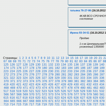
татьяна 76-27-86
(16.10.2012
4К.КВ ВСО СРОЧНО!!!
состояние
Ирина 93-34-51
(16.10.2012 1
Продаю
1 к кв Центральная/7
ухоженный 1350000
Страницы:
1
2
3
4
5
6
7
8
9
10
11
12
13
14
15
16
17
18
19
20
21
2
67
68
69
70
71
72
73
74
75
76
77
78
79
80
81
82
83
84
85
86
87
8
125
126
127
128
129
130
131
132
133
134
135
136
137
138
139
140
174
175
176
177
178
179
180
181
182
183
184
185
186
187
188
189
223
224
225
226
227
228
229
230
231
232
233
234
235
236
237
238
272
273
274
275
276
277
278
279
280
281
282
283
284
285
286
287
321
322
323
324
325
326
327
328
329
330
331
332
333
334
335
336
370
371
372
373
374
375
376
377
378
379
380
381
382
383
384
385
419
420
421
422
423
424
425
426
427
428
429
430
431
432
433
434
468
469
470
471
472
473
474
475
476
477
478
479
480
481
482
483
517
518
519
520
521
522
523
524
525
526
527
528
529
530
531
532
566
567
568
569
570
571
572
573
574
575
576
577
578
579
580
581
615
616
617
618
619
620
621
622
623
624
625
626
627
628
629
630
664
665
666
667
668
669
670
671
672
673
674
675
676
677
678
679
713
714
715
716
717
718
719
720
721
722
723
724
725
726
727
728