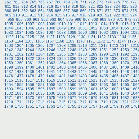
762
763
764
765
766
767
768
769
770
771
772
773
774
775
776
777
811
812
813
814
815
816
817
818
819
820
821
822
823
824
825
826
860
861
862
863
864
865
866
867
868
869
870
871
872
873
874
875
909
910
911
912
913
914
915
916
917
918
919
920
921
922
923
924
958
959
960
961
962
963
964
965
966
967
968
969
970
971
972
97
1005
1006
1007
1008
1009
1010
1011
1012
1013
1014
1015
1016
101
1044
1045
1046
1047
1048
1049
1050
1051
1052
1053
1054
1055
105
1083
1084
1085
1086
1087
1088
1089
1090
1091
1092
1093
1094
109
1123
1124
1125
1126
1127
1128
1129
1130
1131
1132
1133
1134
1135
1163
1164
1165
1166
1167
1168
1169
1170
1171
1172
1173
1174
1175
1203
1204
1205
1206
1207
1208
1209
1210
1211
1212
1213
1214
121
1242
1243
1244
1245
1246
1247
1248
1249
1250
1251
1252
1253
125
1281
1282
1283
1284
1285
1286
1287
1288
1289
1290
1291
1292
129
1320
1321
1322
1323
1324
1325
1326
1327
1328
1329
1330
1331
133
1359
1360
1361
1362
1363
1364
1365
1366
1367
1368
1369
1370
137
1398
1399
1400
1401
1402
1403
1404
1405
1406
1407
1408
1409
141
1437
1438
1439
1440
1441
1442
1443
1444
1445
1446
1447
1448
144
1476
1477
1478
1479
1480
1481
1482
1483
1484
1485
1486
1487
148
1515
1516
1517
1518
1519
1520
1521
1522
1523
1524
1525
1526
152
1554
1555
1556
1557
1558
1559
1560
1561
1562
1563
1564
1565
156
1593
1594
1595
1596
1597
1598
1599
1600
1601
1602
1603
1604
160
1632
1633
1634
1635
1636
1637
1638
1639
1640
1641
1642
1643
164
1671
1672
1673
1674
1675
1676
1677
1678
1679
1680
1681
1682
168
1710
1711
1712
1713
1714
1715
1716
1717
1718
1719
1720
1721
172
1749
1750
1751
1752
1753
1754
1755
1756
1757
1758
1759
1760
176
П