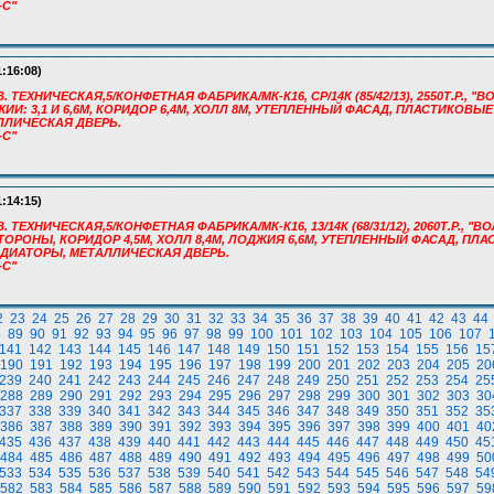
-С"
1:16:08)
В. ТЕХНИЧЕСКАЯ,5/КОНФЕТНАЯ ФАБРИКА/МК-К16, СР/14К (85/42/13), 2550Т.Р., 
ЖИИ: 3,1 И 6,6М, КОРИДОР 6,4М, ХОЛЛ 8М, УТЕПЛЕННЫЙ ФАСАД, ПЛАСТИКОВЫ
ЛЛИЧЕСКАЯ ДВЕРЬ.
-С"
1:14:15)
В. ТЕХНИЧЕСКАЯ,5/КОНФЕТНАЯ ФАБРИКА/МК-К16, 13/14К (68/31/12), 2060Т.Р., 
СТОРОНЫ, КОРИДОР 4,5М, ХОЛЛ 8,4М, ЛОДЖИЯ 6,6М, УТЕПЛЕННЫЙ ФАСАД, ПЛ
АДИАТОРЫ, МЕТАЛЛИЧЕСКАЯ ДВЕРЬ.
-С"
2
23
24
25
26
27
28
29
30
31
32
33
34
35
36
37
38
39
40
41
42
43
44
8
89
90
91
92
93
94
95
96
97
98
99
100
101
102
103
104
105
106
107
141
142
143
144
145
146
147
148
149
150
151
152
153
154
155
156
15
190
191
192
193
194
195
196
197
198
199
200
201
202
203
204
205
20
239
240
241
242
243
244
245
246
247
248
249
250
251
252
253
254
25
288
289
290
291
292
293
294
295
296
297
298
299
300
301
302
303
30
337
338
339
340
341
342
343
344
345
346
347
348
349
350
351
352
35
386
387
388
389
390
391
392
393
394
395
396
397
398
399
400
401
40
435
436
437
438
439
440
441
442
443
444
445
446
447
448
449
450
45
484
485
486
487
488
489
490
491
492
493
494
495
496
497
498
499
50
533
534
535
536
537
538
539
540
541
542
543
544
545
546
547
548
54
582
583
584
585
586
587
588
589
590
591
592
593
594
595
596
597
59