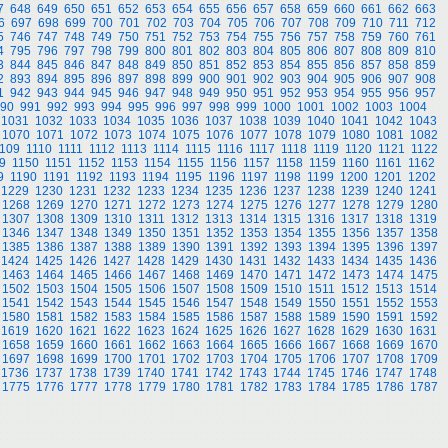
7
648
649
650
651
652
653
654
655
656
657
658
659
660
661
662
663
6
697
698
699
700
701
702
703
704
705
706
707
708
709
710
711
712
5
746
747
748
749
750
751
752
753
754
755
756
757
758
759
760
761
4
795
796
797
798
799
800
801
802
803
804
805
806
807
808
809
810
3
844
845
846
847
848
849
850
851
852
853
854
855
856
857
858
859
2
893
894
895
896
897
898
899
900
901
902
903
904
905
906
907
908
1
942
943
944
945
946
947
948
949
950
951
952
953
954
955
956
957
90
991
992
993
994
995
996
997
998
999
1000
1001
1002
1003
1004
1031
1032
1033
1034
1035
1036
1037
1038
1039
1040
1041
1042
1043
1070
1071
1072
1073
1074
1075
1076
1077
1078
1079
1080
1081
1082
109
1110
1111
1112
1113
1114
1115
1116
1117
1118
1119
1120
1121
1122
9
1150
1151
1152
1153
1154
1155
1156
1157
1158
1159
1160
1161
1162
9
1190
1191
1192
1193
1194
1195
1196
1197
1198
1199
1200
1201
1202
1229
1230
1231
1232
1233
1234
1235
1236
1237
1238
1239
1240
1241
1268
1269
1270
1271
1272
1273
1274
1275
1276
1277
1278
1279
1280
1307
1308
1309
1310
1311
1312
1313
1314
1315
1316
1317
1318
1319
1346
1347
1348
1349
1350
1351
1352
1353
1354
1355
1356
1357
1358
1385
1386
1387
1388
1389
1390
1391
1392
1393
1394
1395
1396
1397
1424
1425
1426
1427
1428
1429
1430
1431
1432
1433
1434
1435
1436
1463
1464
1465
1466
1467
1468
1469
1470
1471
1472
1473
1474
1475
1502
1503
1504
1505
1506
1507
1508
1509
1510
1511
1512
1513
1514
1541
1542
1543
1544
1545
1546
1547
1548
1549
1550
1551
1552
1553
1580
1581
1582
1583
1584
1585
1586
1587
1588
1589
1590
1591
1592
1619
1620
1621
1622
1623
1624
1625
1626
1627
1628
1629
1630
1631
1658
1659
1660
1661
1662
1663
1664
1665
1666
1667
1668
1669
1670
1697
1698
1699
1700
1701
1702
1703
1704
1705
1706
1707
1708
1709
1736
1737
1738
1739
1740
1741
1742
1743
1744
1745
1746
1747
1748
1775
1776
1777
1778
1779
1780
1781
1782
1783
1784
1785
1786
1787