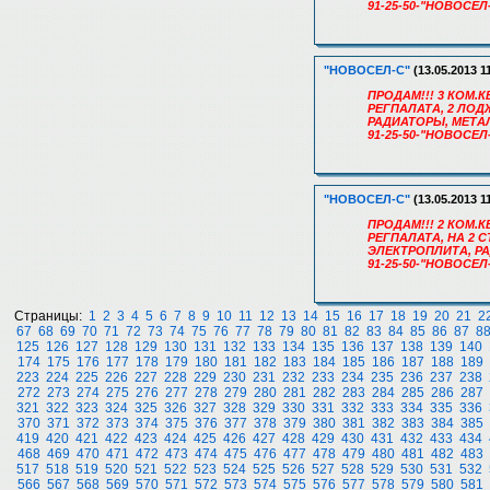
91-25-50-"НОВОСЕЛ
"НОВОСЕЛ-С"
(13.05.2013 1
ПРОДАМ!!! 3 КОМ.К
РЕГПАЛАТА, 2 ЛОД
РАДИАТОРЫ, МЕТА
91-25-50-"НОВОСЕЛ
"НОВОСЕЛ-С"
(13.05.2013 1
ПРОДАМ!!! 2 КОМ.К
РЕГПАЛАТА, НА 2 
ЭЛЕКТРОПЛИТА, Р
91-25-50-"НОВОСЕЛ
Страницы:
1
2
3
4
5
6
7
8
9
10
11
12
13
14
15
16
17
18
19
20
21
2
67
68
69
70
71
72
73
74
75
76
77
78
79
80
81
82
83
84
85
86
87
8
125
126
127
128
129
130
131
132
133
134
135
136
137
138
139
140
174
175
176
177
178
179
180
181
182
183
184
185
186
187
188
189
223
224
225
226
227
228
229
230
231
232
233
234
235
236
237
238
272
273
274
275
276
277
278
279
280
281
282
283
284
285
286
287
321
322
323
324
325
326
327
328
329
330
331
332
333
334
335
336
370
371
372
373
374
375
376
377
378
379
380
381
382
383
384
385
419
420
421
422
423
424
425
426
427
428
429
430
431
432
433
434
468
469
470
471
472
473
474
475
476
477
478
479
480
481
482
483
517
518
519
520
521
522
523
524
525
526
527
528
529
530
531
532
566
567
568
569
570
571
572
573
574
575
576
577
578
579
580
581