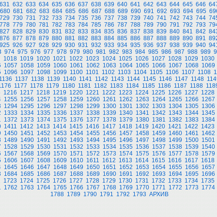
631
632
633
634
635
636
637
638
639
640
641
642
643
644
645
646
64
680
681
682
683
684
685
686
687
688
689
690
691
692
693
694
695
69
729
730
731
732
733
734
735
736
737
738
739
740
741
742
743
744
74
778
779
780
781
782
783
784
785
786
787
788
789
790
791
792
793
79
827
828
829
830
831
832
833
834
835
836
837
838
839
840
841
842
84
876
877
878
879
880
881
882
883
884
885
886
887
888
889
890
891
89
925
926
927
928
929
930
931
932
933
934
935
936
937
938
939
940
94
3
974
975
976
977
978
979
980
981
982
983
984
985
986
987
988
989
9
7
1018
1019
1020
1021
1022
1023
1024
1025
1026
1027
1028
1029
1030
6
1057
1058
1059
1060
1061
1062
1063
1064
1065
1066
1067
1068
1069
5
1096
1097
1098
1099
1100
1101
1102
1103
1104
1105
1106
1107
1108
1
1136
1137
1138
1139
1140
1141
1142
1143
1144
1145
1146
1147
1148
114
1176
1177
1178
1179
1180
1181
1182
1183
1184
1185
1186
1187
1188
118
5
1216
1217
1218
1219
1220
1221
1222
1223
1224
1225
1226
1227
1228
4
1255
1256
1257
1258
1259
1260
1261
1262
1263
1264
1265
1266
1267
3
1294
1295
1296
1297
1298
1299
1300
1301
1302
1303
1304
1305
1306
2
1333
1334
1335
1336
1337
1338
1339
1340
1341
1342
1343
1344
1345
1
1372
1373
1374
1375
1376
1377
1378
1379
1380
1381
1382
1383
1384
0
1411
1412
1413
1414
1415
1416
1417
1418
1419
1420
1421
1422
1423
9
1450
1451
1452
1453
1454
1455
1456
1457
1458
1459
1460
1461
1462
8
1489
1490
1491
1492
1493
1494
1495
1496
1497
1498
1499
1500
1501
7
1528
1529
1530
1531
1532
1533
1534
1535
1536
1537
1538
1539
1540
6
1567
1568
1569
1570
1571
1572
1573
1574
1575
1576
1577
1578
1579
5
1606
1607
1608
1609
1610
1611
1612
1613
1614
1615
1616
1617
1618
4
1645
1646
1647
1648
1649
1650
1651
1652
1653
1654
1655
1656
1657
3
1684
1685
1686
1687
1688
1689
1690
1691
1692
1693
1694
1695
1696
2
1723
1724
1725
1726
1727
1728
1729
1730
1731
1732
1733
1734
1735
1
1762
1763
1764
1765
1766
1767
1768
1769
1770
1771
1772
1773
1774
1788
1789
1790
1791
1792
1793
АРХИВ