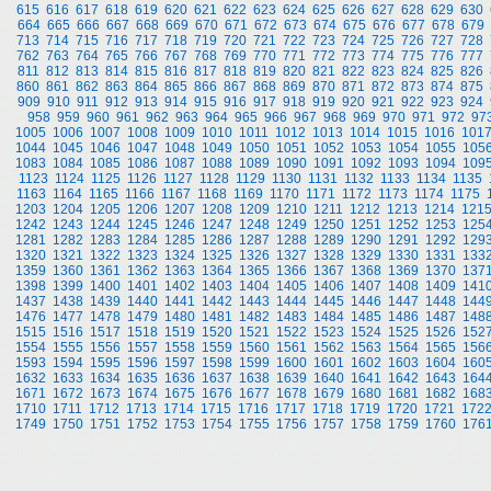
615
616
617
618
619
620
621
622
623
624
625
626
627
628
629
630
664
665
666
667
668
669
670
671
672
673
674
675
676
677
678
679
713
714
715
716
717
718
719
720
721
722
723
724
725
726
727
728
762
763
764
765
766
767
768
769
770
771
772
773
774
775
776
777
811
812
813
814
815
816
817
818
819
820
821
822
823
824
825
826
860
861
862
863
864
865
866
867
868
869
870
871
872
873
874
875
909
910
911
912
913
914
915
916
917
918
919
920
921
922
923
924
958
959
960
961
962
963
964
965
966
967
968
969
970
971
972
97
1005
1006
1007
1008
1009
1010
1011
1012
1013
1014
1015
1016
101
1044
1045
1046
1047
1048
1049
1050
1051
1052
1053
1054
1055
105
1083
1084
1085
1086
1087
1088
1089
1090
1091
1092
1093
1094
109
1123
1124
1125
1126
1127
1128
1129
1130
1131
1132
1133
1134
1135
1163
1164
1165
1166
1167
1168
1169
1170
1171
1172
1173
1174
1175
1203
1204
1205
1206
1207
1208
1209
1210
1211
1212
1213
1214
121
1242
1243
1244
1245
1246
1247
1248
1249
1250
1251
1252
1253
125
1281
1282
1283
1284
1285
1286
1287
1288
1289
1290
1291
1292
129
1320
1321
1322
1323
1324
1325
1326
1327
1328
1329
1330
1331
133
1359
1360
1361
1362
1363
1364
1365
1366
1367
1368
1369
1370
137
1398
1399
1400
1401
1402
1403
1404
1405
1406
1407
1408
1409
141
1437
1438
1439
1440
1441
1442
1443
1444
1445
1446
1447
1448
144
1476
1477
1478
1479
1480
1481
1482
1483
1484
1485
1486
1487
148
1515
1516
1517
1518
1519
1520
1521
1522
1523
1524
1525
1526
152
1554
1555
1556
1557
1558
1559
1560
1561
1562
1563
1564
1565
156
1593
1594
1595
1596
1597
1598
1599
1600
1601
1602
1603
1604
160
1632
1633
1634
1635
1636
1637
1638
1639
1640
1641
1642
1643
164
1671
1672
1673
1674
1675
1676
1677
1678
1679
1680
1681
1682
168
1710
1711
1712
1713
1714
1715
1716
1717
1718
1719
1720
1721
172
1749
1750
1751
1752
1753
1754
1755
1756
1757
1758
1759
1760
176