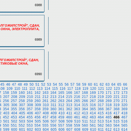
6988
"ВОЛГОЖИЛСТРОЙ", СДАН,
Е ОКНА, ЭЛЕКТРОПЛИТА,
6989
"ВОЛГОЖИЛСТРОЙ", СДАН,
АСТИКОВЫЕ ОКНА,
6990
45
46
47
48
49
50
51
52
53
54
55
56
57
58
59
60
61
62
63
64
65
66
108
109
110
111
112
113
114
115
116
117
118
119
120
121
122
123
124
7
158
159
160
161
162
163
164
165
166
167
168
169
170
171
172
173
6
207
208
209
210
211
212
213
214
215
216
217
218
219
220
221
222
5
256
257
258
259
260
261
262
263
264
265
266
267
268
269
270
271
4
305
306
307
308
309
310
311
312
313
314
315
316
317
318
319
320
3
354
355
356
357
358
359
360
361
362
363
364
365
366
367
368
369
2
403
404
405
406
407
408
409
410
411
412
413
414
415
416
417
418
1
452
453
454
455
456
457
458
459
460
461
462
463
464
465
466
467
0
501
502
503
504
505
506
507
508
509
510
511
512
513
514
515
516
9
550
551
552
553
554
555
556
557
558
559
560
561
562
563
564
565
8
599
600
601
602
603
604
605
606
607
608
609
610
611
612
613
614