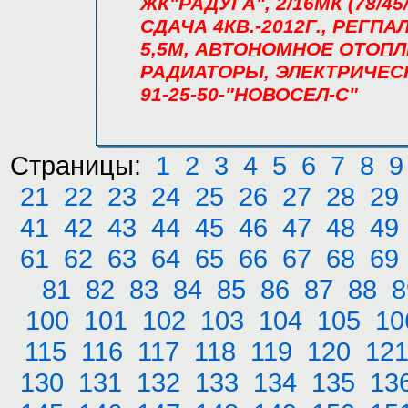
ЖК"РАДУГА", 2/16МК (78/45/
СДАЧА 4КВ.-2012Г., РЕГПАЛ
5,5М, АВТОНОМНОЕ ОТОПЛ
РАДИАТОРЫ, ЭЛЕКТРИЧЕС
91-25-50-"НОВОСЕЛ-С"
Страницы:
1
2
3
4
5
6
7
8
9
21
22
23
24
25
26
27
28
29
41
42
43
44
45
46
47
48
49
61
62
63
64
65
66
67
68
69
81
82
83
84
85
86
87
88
8
100
101
102
103
104
105
10
115
116
117
118
119
120
12
130
131
132
133
134
135
13