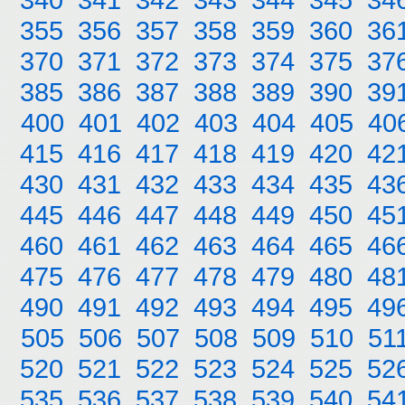
355
356
357
358
359
360
36
370
371
372
373
374
375
37
385
386
387
388
389
390
39
400
401
402
403
404
405
40
415
416
417
418
419
420
42
430
431
432
433
434
435
43
445
446
447
448
449
450
45
460
461
462
463
464
465
46
475
476
477
478
479
480
48
490
491
492
493
494
495
49
505
506
507
508
509
510
51
520
521
522
523
524
525
52
535
536
537
538
539
540
54