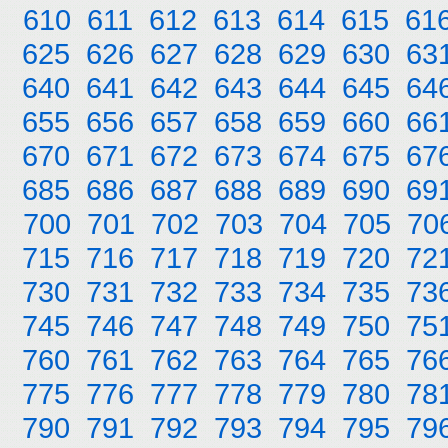
610
611
612
613
614
615
61
625
626
627
628
629
630
63
640
641
642
643
644
645
64
655
656
657
658
659
660
66
670
671
672
673
674
675
67
685
686
687
688
689
690
69
700
701
702
703
704
705
70
715
716
717
718
719
720
72
730
731
732
733
734
735
73
745
746
747
748
749
750
75
760
761
762
763
764
765
76
775
776
777
778
779
780
78
790
791
792
793
794
795
79