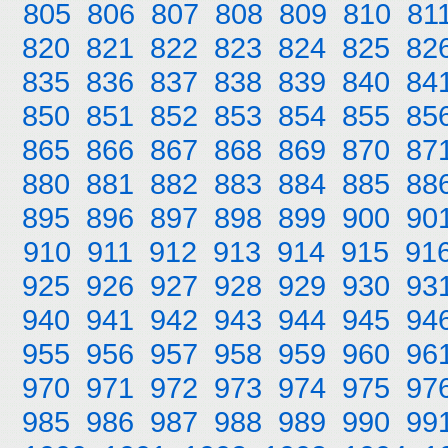
805
806
807
808
809
810
81
820
821
822
823
824
825
82
835
836
837
838
839
840
84
850
851
852
853
854
855
85
865
866
867
868
869
870
87
880
881
882
883
884
885
88
895
896
897
898
899
900
90
910
911
912
913
914
915
91
925
926
927
928
929
930
93
940
941
942
943
944
945
94
955
956
957
958
959
960
96
970
971
972
973
974
975
97
985
986
987
988
989
990
99