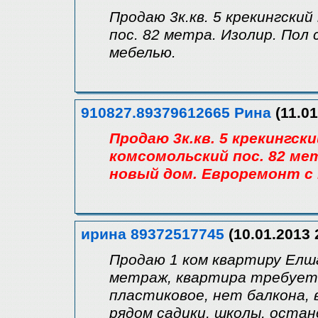
Продаю 3к.кв. 5 крекингский
пос. 82 метра. Изолир. Пол
мебелью.
910827.89379612665 Рина
(11.01
Продаю 3к.кв. 5 крекингск
комсомольский пос. 82 мет
новый дом. Евроремонт с
ирина 89372517745
(10.01.2013 
Продаю 1 ком квартиру Елша
метраж, квартира требует 
пластиковое, нет балкона, 
рядом садики, школы, оста