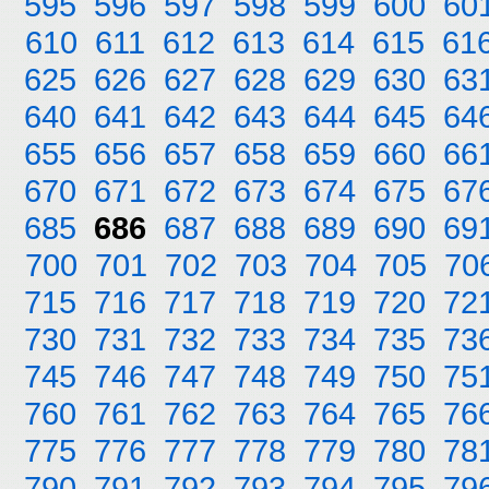
595
596
597
598
599
600
60
610
611
612
613
614
615
61
625
626
627
628
629
630
63
640
641
642
643
644
645
64
655
656
657
658
659
660
66
670
671
672
673
674
675
67
685
686
687
688
689
690
69
700
701
702
703
704
705
70
715
716
717
718
719
720
72
730
731
732
733
734
735
73
745
746
747
748
749
750
75
760
761
762
763
764
765
76
775
776
777
778
779
780
78
790
791
792
793
794
795
79