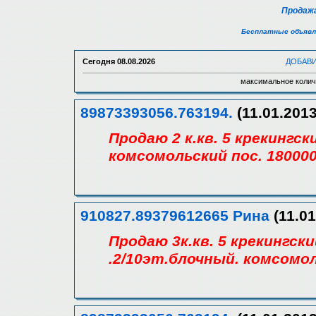
Продажа
Бесплатные объявл
Сегодня
08.08.2026
ДОБАВ
максимальное колич
89873393056.763194.
(11.01.2013
Продаю 2 к.кв. 5 крекингск
комсомольский пос. 18000
910827.89379612665 Рина
(11.01
Продаю 3к.кв. 5 крекингс
.2/10эт.блочный. комсомол