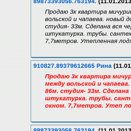
89873393056.763194.
(11.01.2013
Продаю 3к квартира мичурин
вольской и чапаева. новый 
студия- 33м. Сделана вся че
штукатурка. трубы. сантехн 
7,7метров. Утепленная лод
910827.89379612665 Рина
(11.01
Продаю 3к квартира мичур
между вольской и чапаева
86м. студия- 33м. Сделана
штукатурка. трубы. сантех
окном. 7,7метров. Утеп л
89873393056.763194.
(11.01.2013