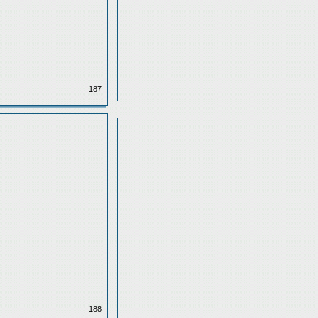
187
188