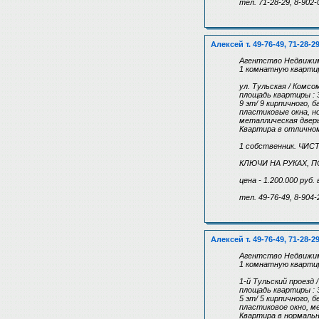
тел. 71-28-29, 8-902-
Алексей т. 49-76-49, 71-28-2
Агентство Недвижим
1 комнатную квартир
ул. Тульская / Комсо
площадь квартиры : 3
9 эт/ 9 кирпичного, 
пластиковые окна, н
металлическая двер
Квартира в отлично
1 собственник. ЧИС
КЛЮЧИ НА РУКАХ, 
цена - 1.200.000 руб
тел. 49-76-49, 8-904-
Алексей т. 49-76-49, 71-28-2
Агентство Недвижим
1 комнатную квартир
1-й Тульский проезд 
площадь квартиры : 
5 эт/ 5 кирпичного, 
пластиковое окно, м
Квартира в нормаль