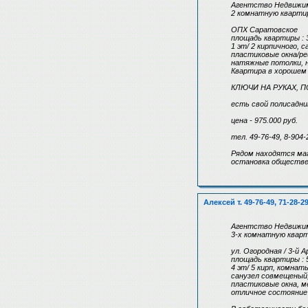
Агентство Недвижим
2 комнатную квартир
ОПХ Саратовское
площадь квартиры : 3
1 эт/ 2 кирпичного, 
пластиковые окна/ре
натяжные потолки, н
Квартира в хорошем
КЛЮЧИ НА РУКАХ, 
есть свой полисадник
цена - 975.000 руб.
тел. 49-76-49, 8-904-
Рядом находятся ма
остановка обществе
Алексей т. 49-76-49, 71-28-2
Агентство Недвижим
3-х комнатную кварт
ул. Огородная / 3-й 
площадь квартиры : 5
4 эт/ 5 кирп, комнат
санузел совмещеный,
пластиковые окна, м
отличное состояние