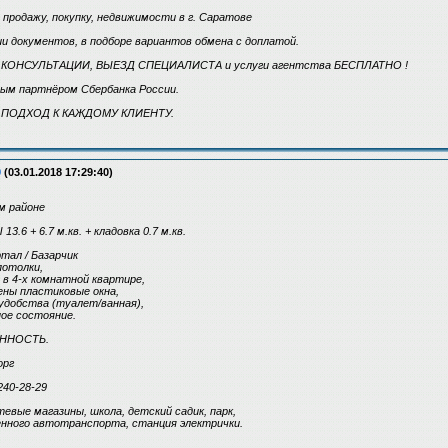
 продажу, покупку, недвижимости в г. Саратове
 документов, в подборе вариантов обмена с доплатой.
 - КОНСУЛЬТАЦИИ, ВЫЕЗД СПЕЦИАЛИСТА и услуги агентства БЕСПЛАТНО !
ым партнёром Сбербанка России.
ПОДХОД К КАЖДОМУ КЛИЕНТУ.
9
(03.01.2018 17:29:40)
м районе
.6 + 6.7 м.кв. + кладовка 0.7 м.кв.
ртал / Базарчик
отолки,
да в 4-х комнатной квартире,
ены пластиковые окна,
удобства (туалет/ванная),
ное состояние.
ЕННОСТЬ.
орг
240-28-29
евые магазины, школа, детский садик, парк,
нного автотранспорта, станция электрички.