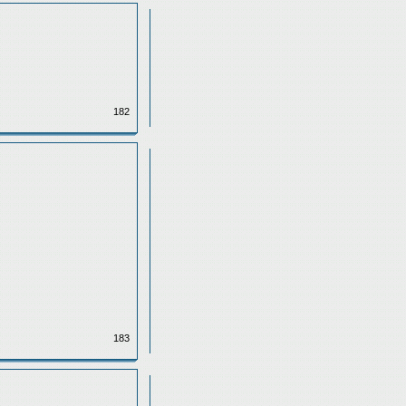
182
183