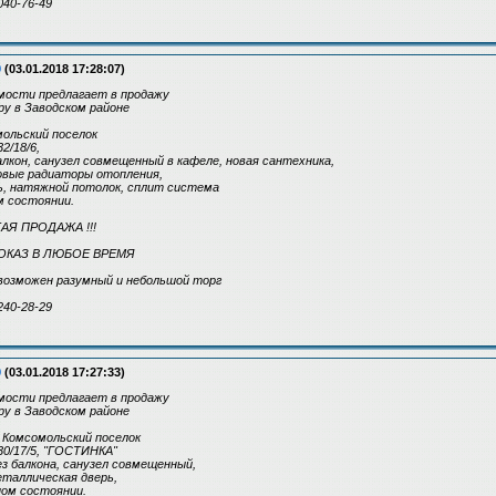
040-76-49
9
(03.01.2018 17:28:07)
ости предлагает в продажу
у в Заводском районе
мольский поселок
2/18/6,
балкон, санузел совмещенный в кафеле, новая сантехника,
овые радиаторы отопления,
ь, натяжной потолок, сплит система
м состоянии.
ТАЯ ПРОДАЖА !!!
ПОКАЗ В ЛЮБОЕ ВРЕМЯ
. возможен разумный и небольшой торг
240-28-29
9
(03.01.2018 17:27:33)
ости предлагает в продажу
у в Заводском районе
/ Комсомольский поселок
30/17/5, "ГОСТИНКА"
без балкона, санузел совмещенный,
еталлическая дверь,
ном состоянии.