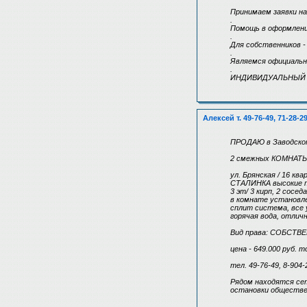
Принимаем заявки на
.
Помощь в оформлении
.
Для собственников
.
Являемся официальн
.
ИНДИВИДУАЛЬНЫЙ 
Алексей т. 49-76-49, 71-28-2
ПРОДАЮ в Заводско
2 смежных КОМНАТЫ 13
ул. Брянская / 16 ква
СТАЛИНКА высокие п
3 эт/ 3 кирп, 2 сосе
в комнате установл
сплит система, все 
горячая вода, отлич
Вид права: СОБСТВ
цена - 649.000 руб. т
тел. 49-76-49, 8-904-
Рядом находятся сет
остановки обществе