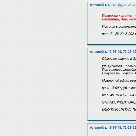
Алексей т. 49-76-49, 71-28-2
Поможем купить, пр
квартиру, дом, кот
Помощь в оформлени
тел. 71-28-29, 8-902-
Алексей т. 49-76-49, 71-28-2
Сдаю помещение в З
ул. Тульская 1 / Ком
Помещение площадью
Санузел на 3 офиса. 
.
Можно под офис, рем
.
цена - 6.000 руб. / ме
тел. 49-76-49, 8-904-
ОПЛАТА РИЭЛТОРСКИ
КЛЮЧИ НА РУКАХ, П
Алексей т. 49-76-49, 71-28-2