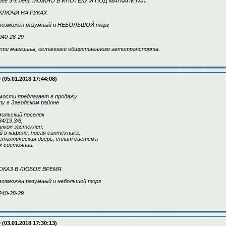
олее 3-х лет. МОЖНО В ИПОТЕКУ И ПОД МАТКАПИТАЛ.
КЛЮЧИ НА РУКАХ
б. возможен разумный и НЕБОЛЬШОЙ торг
240-28-29
сти магазины, остановки общественного автотранспорта.
9
(05.01.2018 17:44:08)
ости предлагает в продажу
у в Заводском районе
мольский поселок
4/19.3/6,
балкон застеклен,
 в кафеле, новая сантехника,
еталлическая дверь, сплит система
м состоянии.
ПОКАЗ В ЛЮБОЕ ВРЕМЯ
. возможен разумный и небольшой торг
240-28-29
9
(03.01.2018 17:30:13)