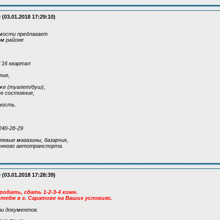
9
(03.01.2018 17:29:10)
мости предлагает
ом районе
/ 16 квартал
тие,
же (туалет/душ),
ее состояние,
ность.
240-28-29
евые магазины, базарчик,
нного автотранспорта.
9
(03.01.2018 17:28:39)
одать, сдать 1-2-3-4 комн.
тедж в г. Саратове на Ваших условиях.
и документов.