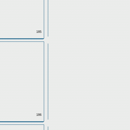
185
186