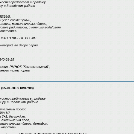
ости предлагает в продажу
у в Заводском районе
8/28/5,
санузел совмещеный,
шетки, металлическая дверь,
овые радиаторы, счетчики вода/свет.
 состоянии.
ПОКАЗ В ЛЮБОЕ ВРЕМЯ
/огород, во дворе сарай.
240-28-29
газин, РЫНОК "Комсомольский",
нного транспорта
9
(05.01.2018 18:07:08)
ости предлагает в продажу
иру в Заводском районе
Артельный проезд
8/41/7
ы 2+1, балкон/ст,
 счетчики на воде,
еталлическая дверь, домофон,
 квартиры.