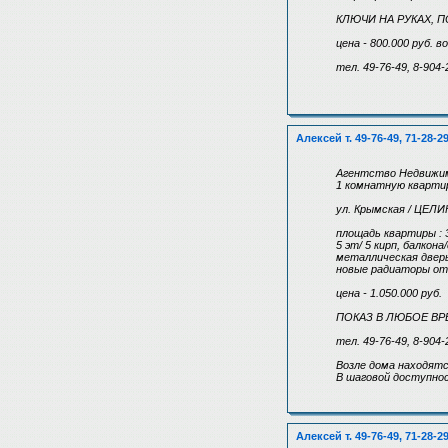
КЛЮЧИ НА РУКАХ, 
цена - 800.000 руб.
тел. 49-76-49, 8-904-
Алексей т. 49-76-49, 71-28-2
Агентство Недвижим
1 комнатную квартир
ул. Крымская / ЦЕ
площадь квартиры : 3
5 эт/ 5 кирп, балкон
металлическая дверь
новые радиаторы от
цена - 1.050.000 руб.
ПОКАЗ В ЛЮБОЕ ВР
тел. 49-76-49, 8-904-
Возле дома находятс
В шаговой доступно
Алексей т. 49-76-49, 71-28-2