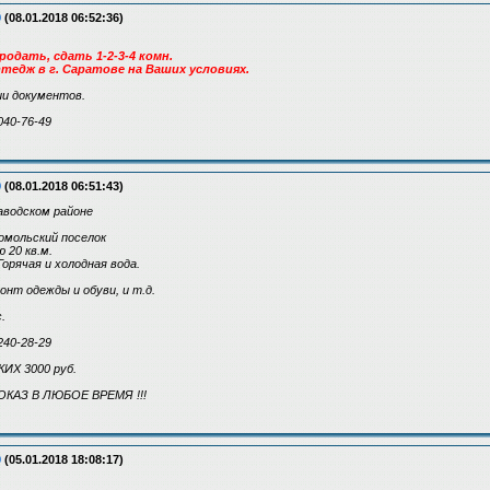
9
(08.01.2018 06:52:36)
одать, сдать 1-2-3-4 комн.
тедж в г. Саратове на Ваших условиях.
и документов.
040-76-49
9
(08.01.2018 06:51:43)
аводском районе
сомольский поселок
 20 кв.м.
Горячая и холодная вода.
онт одежды и обуви, и т.д.
с.
240-28-29
Х 3000 руб.
ОКАЗ В ЛЮБОЕ ВРЕМЯ !!!
9
(05.01.2018 18:08:17)